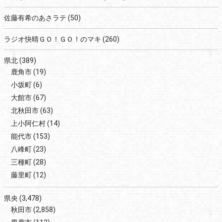
佐藤有希のあさラテ
(50)
ラジオ快晴ＧＯ！ＧＯ！のマキ
(260)
県北
(389)
鹿角市
(19)
小坂町
(6)
大館市
(67)
北秋田市
(63)
上小阿仁村
(14)
能代市
(153)
八峰町
(23)
三種町
(28)
藤里町
(12)
県央
(3,478)
秋田市
(2,858)