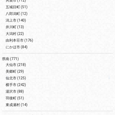
男鹿市
(112)
五城目町
(51)
八郎潟町
(12)
潟上市
(140)
井川町
(13)
大潟村
(22)
由利本荘市
(176)
にかほ市
(84)
県南
(771)
大仙市
(218)
美郷町
(29)
仙北市
(125)
横手市
(242)
湯沢市
(88)
羽後町
(51)
東成瀬村
(14)