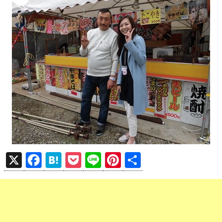
X
F
H
P
Li
Pi
共
a
at
o
n
nt
有
ce
e
ck
e
er
b
n
et
es