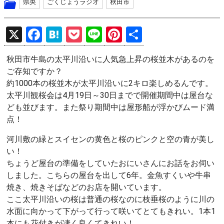
県央
ごくじょうラジオ
秋田市
X
F
H
P
Li
Pi
共
a
at
o
n
nt
有
秋田市牛島の太平川沿いに人気急上昇の桜並木があるのを
ce
e
ck
e
er
ご存知ですか？
b
n
et
es
約1000本の桜並木が太平川沿いに2キロ楽しめるんです。
o
a
t
太平川観桜会は4月19日～30日までで開催期間中は屋台な
ども並びます。また祭り期間中は屋形船が浮かびムード満
o
点！
k
河川敷の緑とスイセンの黄色と桜のピンクと空の青が美し
い！
ちょうど屋台の準備をしていたおにいさんにお話をお伺い
しました。こちらの屋台を出して6年。金魚すくいや牛串
焼き、焼きそばなどのお店を開いています。
ここ太平川沿いの桜は普通の桜なのに枝垂桜のように川の
水面に向かって下がって行って咲いてとてもきれい。1本1
本にも花付きが凄く良くてきれい！