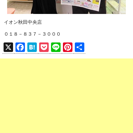
イオン秋田中央店
０１８－８３７－３０００
X
F
H
P
Li
Pi
共
a
at
o
n
nt
有
ce
e
ck
e
er
b
n
et
es
o
a
t
o
k