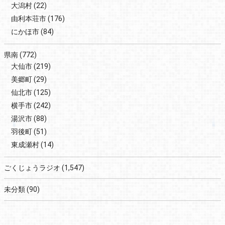
大潟村
(22)
由利本荘市
(176)
にかほ市
(84)
県南
(772)
大仙市
(219)
美郷町
(29)
仙北市
(125)
横手市
(242)
湯沢市
(88)
羽後町
(51)
東成瀬村
(14)
ごくじょうラジオ
(1,547)
未分類
(90)