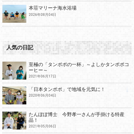
本荘マリーナ海水浴場
2026年08月04日
人気の日記
至極の「タンポポの一杯」～よしかタンポポコ
ーヒー～
2021年06月17日
「日本タンポポ」で地域を元気に！
2020年06月04日
たんぽぽ博士 今野孝一さんが手掛ける特産
品！
2021年05月06日