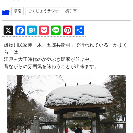
県南
ごくじょうラジオ
横手市
X
F
H
P
Li
Pi
共
a
at
o
n
nt
有
雄物川民家苑「木戸五郎兵衛村」で行われている かまく
ce
e
ck
e
er
ら は
b
n
et
es
江戸～大正時代のかやぶき民家が並ぶ中、
o
a
t
昔ながらの雰囲気を味わうことが出来ます。
o
k