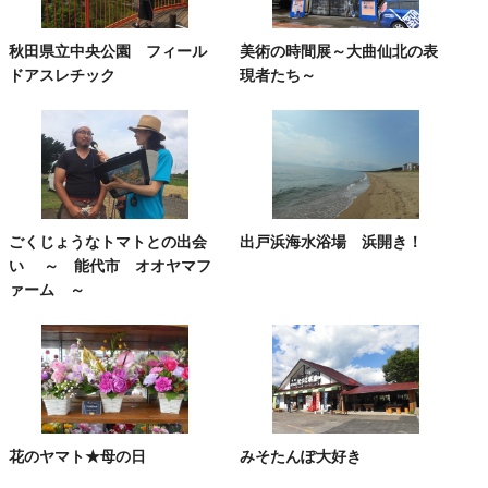
秋田県立中央公園 フィール
美術の時間展～大曲仙北の表
ドアスレチック
現者たち～
ごくじょうなトマトとの出会
出戸浜海水浴場 浜開き！
い ～ 能代市 オオヤマフ
ァーム ～
花のヤマト★母の日
みそたんぽ大好き