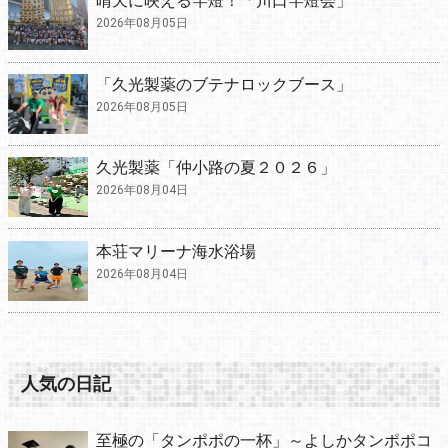
晴天に映える竿燈！「川口竿燈会」
2026年08月05日
「久光製薬のブテナロックブース」
2026年08月05日
久光製薬「仲小路の夏２０２６」
2026年08月04日
本荘マリーナ海水浴場
2026年08月04日
人気の日記
至極の「タンポポの一杯」～よしかタンポポコ