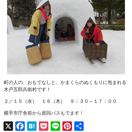
町の人の、おもてなしと、かまくらのぬくもりに包まれる
木戸五郎兵衛村です！
２／１５（水） １６（木） ９：３０～１７：００
横手市庁舎前から巡回バスもでます！
X
F
H
P
Li
Pi
共