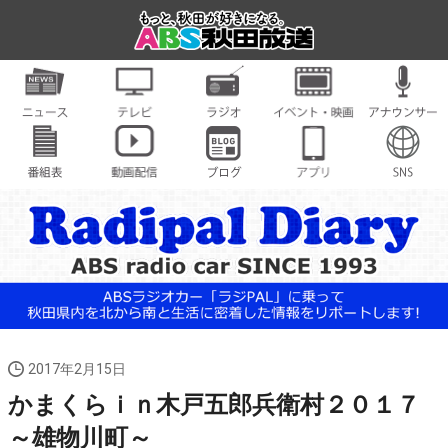
2017年2月15日
かまくらｉｎ木戸五郎兵衛村２０１７
～雄物川町～