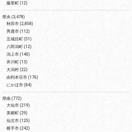
藤里町
(12)
県央
(3,478)
秋田市
(2,858)
男鹿市
(112)
五城目町
(51)
八郎潟町
(12)
潟上市
(140)
井川町
(13)
大潟村
(22)
由利本荘市
(176)
にかほ市
(84)
県南
(772)
大仙市
(219)
美郷町
(29)
仙北市
(125)
横手市
(242)