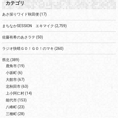
カテゴリ
あさ採りワイド秋田便
(17)
まちなかSESSION エキマイク
(2,759)
佐藤有希のあさラテ
(50)
ラジオ快晴ＧＯ！ＧＯ！のマキ
(260)
県北
(389)
鹿角市
(19)
小坂町
(6)
大館市
(67)
北秋田市
(63)
上小阿仁村
(14)
能代市
(153)
八峰町
(23)
三種町
(28)