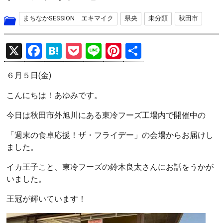
まちなかSESSION エキマイク
県央
未分類
秋田市
X
F
H
P
Li
Pi
共
a
at
o
n
nt
有
６月５日(金)
ce
e
ck
e
er
b
n
et
es
こんにちは！あゆみです。
o
a
t
今日は秋田市外旭川にある東冷フーズ工場内で開催中の
o
「週末の食卓応援！ザ・フライデー」の会場からお届けし
k
ました。
イカ王子こと、東冷フーズの鈴木良太さんにお話をうかが
いました。
王冠が輝いています！