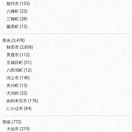
能代市
(153)
八峰町
(23)
三種町
(28)
藤里町
(12)
県央
(3,478)
秋田市
(2,858)
男鹿市
(112)
五城目町
(51)
八郎潟町
(12)
潟上市
(140)
井川町
(13)
大潟村
(22)
由利本荘市
(176)
にかほ市
(84)
県南
(772)
大仙市
(219)