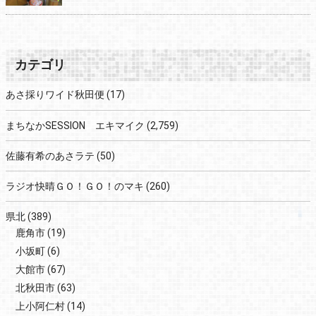
カテゴリ
あさ採りワイド秋田便
(17)
まちなかSESSION エキマイク
(2,759)
佐藤有希のあさラテ
(50)
ラジオ快晴ＧＯ！ＧＯ！のマキ
(260)
県北
(389)
鹿角市
(19)
小坂町
(6)
大館市
(67)
北秋田市
(63)
上小阿仁村
(14)