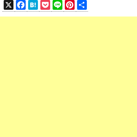
X
F
H
P
Li
Pi
共
a
at
o
n
nt
有
ce
e
ck
e
er
b
n
et
es
o
a
t
o
k