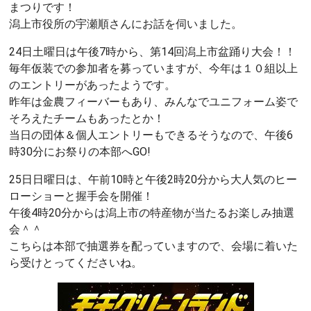
まつりです！
潟上市役所の宇瀬順さんにお話を伺いました。
24日土曜日は午後7時から、第14回潟上市盆踊り大会！！
毎年仮装での参加者を募っていますが、今年は１０組以上
のエントリーがあったようです。
昨年は金農フィーバーもあり、みんなでユニフォーム姿で
そろえたチームもあったとか！
当日の団体＆個人エントリーもできるそうなので、午後6
時30分にお祭りの本部へGO!
25日日曜日は、午前10時と午後2時20分から大人気のヒー
ローショーと握手会を開催！
午後4時20分からは潟上市の特産物が当たるお楽しみ抽選
会＾＾
こちらは本部で抽選券を配っていますので、会場に着いた
ら受けとってくださいね。