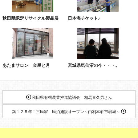
秋田県認定リサイクル製品展
日本海チケット♪
あたまサロン 金星と月
宮城県気仙沼の今・・・。
秋田県有機農業推進協議会 相馬喜久男さん
築１２５年！古民家 民泊施設オープン～由利本荘市岩城～