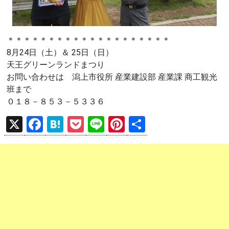
＊＊＊＊＊＊＊＊＊＊＊＊＊＊＊＊＊＊＊＊
8月24日（土）＆ 25日（日）
天王グリーンランドまつり
お問い合わせは 潟上市役所 産業建設部 産業課 商工観光
班まで
０１８－８５３－５３３６
X
F
H
P
Li
Pi
共
a
at
o
n
nt
有
ce
e
ck
e
er
b
n
et
es
o
a
t
o
k