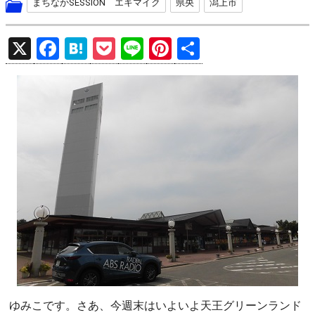
まちなかSESSION エキマイク
県央
潟上市
X
F
H
P
Li
Pi
共
a
at
o
n
nt
有
ce
e
ck
e
er
b
n
et
es
o
a
t
o
k
ゆみこです。さあ、今週末はいよいよ天王グリーンランド