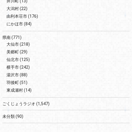
井川町
(13)
大潟村
(22)
由利本荘市
(176)
にかほ市
(84)
県南
(771)
大仙市
(218)
美郷町
(29)
仙北市
(125)
横手市
(242)
湯沢市
(88)
羽後町
(51)
東成瀬村
(14)
ごくじょうラジオ
(1,547)
未分類
(90)