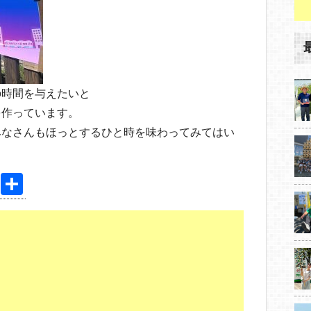
の時間を与えたいと
を作っています。
みなさんもほっとするひと時を味わってみてはい
Pi
共
nt
有
er
e
st