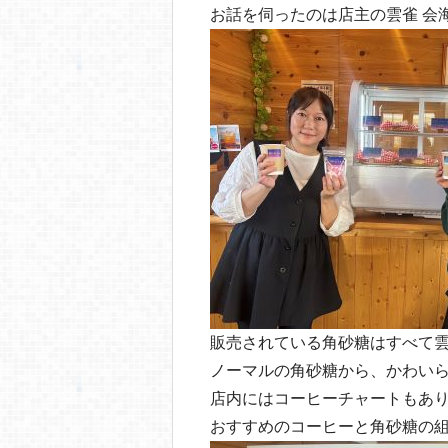
o
お話を伺ったのは店主の雲雀 会
o
k
販売されている角砂糖はすべて
ノーマルの角砂糖から、かわい
店内にはコーヒーチャートもあ
おすすめのコーヒーと角砂糖の