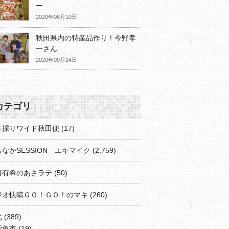
ー
2020年06月10日
秋田県内の特産品作り！今野孝
一さん
2020年09月24日
カテゴリ
さ採りワイド秋田便
(17)
なかSESSION エキマイク
(2,759)
藤有希のあさラテ
(50)
ジオ快晴ＧＯ！ＧＯ！のマキ
(260)
北
(389)
鹿角市
(19)