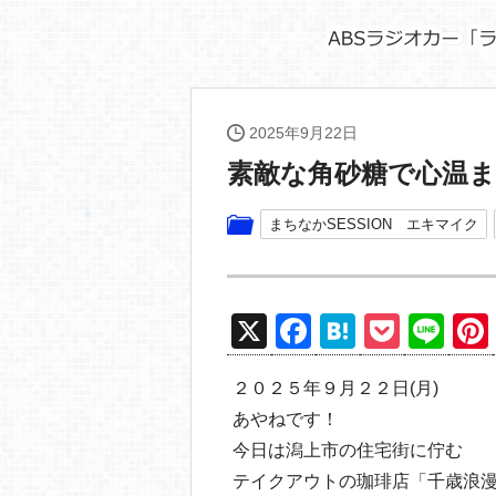
2025年9月22日
素敵な角砂糖で心温ま
まちなかSESSION エキマイク
X
F
H
P
Li
a
at
o
n
２０２５年９月２２日(月)
c
e
ck
e
あやねです！
e
n
et
今日は潟上市の住宅街に佇む
b
a
テイクアウトの珈琲店「千歳浪