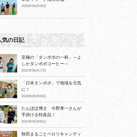
2026年08月04日
人気の日記
至極の「タンポポの一杯」～よ
しかタンポポコーヒー～
2021年06月17日
「日本タンポポ」で地域を元気
に！
2020年06月04日
たんぽぽ博士 今野孝一さんが
手掛ける特産品！
2021年05月06日
秋田まるごとペロリキャンディ