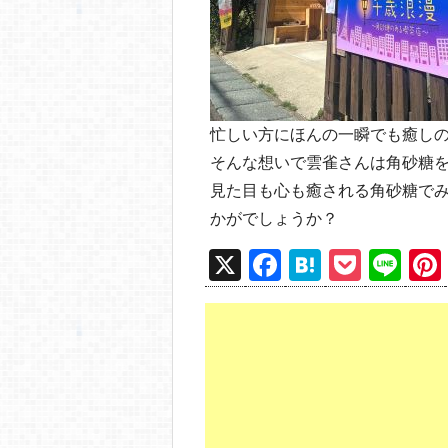
忙しい方にほんの一瞬でも癒し
そんな想いで雲雀さんは角砂糖
見た目も心も癒される角砂糖で
かがでしょうか？
X
F
H
P
Li
a
at
o
n
c
e
ck
e
e
n
et
b
a
o