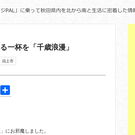
る一杯を「千歳浪漫」
潟上市
Pi
共
nt
有
er
e
st
漫」にお邪魔しました。