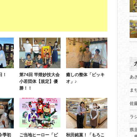
日！
第74回 竿燈妙技大会
癒しの整体「ピッキ
あ
小若団体【規定】優
オ」♪
勝！！
まち
佐
ラ
県
今季初
ご当地ヒーロー「ビ
秋田銘菓！「もろこ