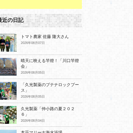
最近の日記
トマト農家 佐藤 隆大さん
2026年08月07日
晴天に映える竿燈！「川口竿燈
会」
2026年08月05日
「久光製薬のブテナロックブー
ス」
2026年08月05日
久光製薬「仲小路の夏２０２
６」
2026年08月04日
本荘マリーナ海水浴場