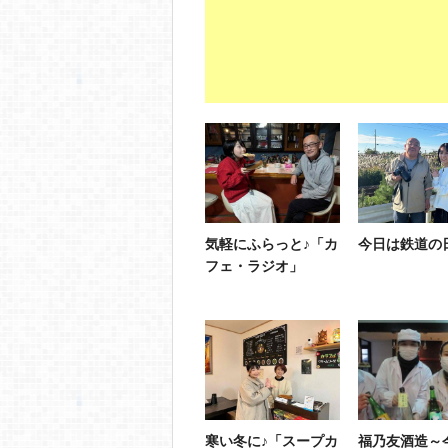
気軽にふらっと♪「カ
今日は鉄道の
フェ・ラジオ」
寒い冬に♪「スープカ
福乃友酒造～