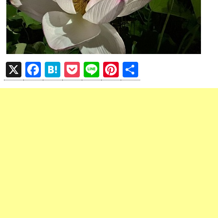
X
F
H
P
Li
Pi
共
a
at
o
n
nt
有
ce
e
ck
e
er
b
n
et
es
o
a
t
o
k