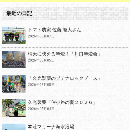
最近の日記
トマト農家 佐藤 隆大さん
2026年08月07日
晴天に映える竿燈！「川口竿燈会」
2026年08月05日
「久光製薬のブテナロックブース」
2026年08月05日
久光製薬「仲小路の夏２０２６」
2026年08月04日
本荘マリーナ海水浴場