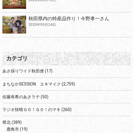
秋田県内の特産品作り！今野孝一さん
2020年09月24日
カテゴリ
あさ採りワイド秋田便
(17)
まちなかSESSION エキマイク
(2,759)
佐藤有希のあさラテ
(50)
ラジオ快晴ＧＯ！ＧＯ！のマキ
(260)
県北
(389)
鹿角市
(19)