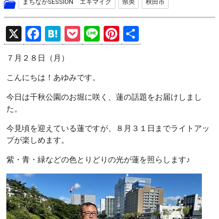
まちなかSESSION エキマイク
県央
秋田市
X
F
H
P
Li
Pi
共
a
at
o
n
nt
有
７月２８日（月）
ce
e
ck
e
er
b
n
et
es
こんにちは！あゆみです。
o
a
t
今日は千秋公園のお堀に咲く、蓮の話題をお届けしまし
o
た。
k
今見頃を迎えている蓮ですが、８月３１日までライトアッ
プが楽しめます。
紫・青・緑などの色とりどりの光が蓮を照らします♪