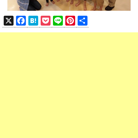
X
F
H
P
Li
Pi
共
a
at
o
n
nt
有
ce
e
ck
e
er
b
n
et
es
o
a
t
o
k