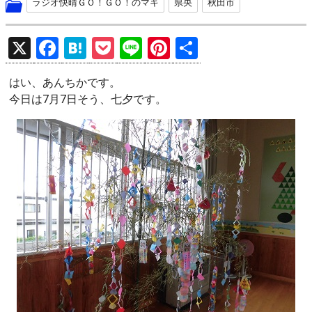
ラジオ快晴ＧＯ！ＧＯ！のマキ
県央
秋田市
X
F
H
P
Li
Pi
共
a
at
o
n
nt
有
はい、あんちかです。
ce
e
ck
e
er
今日は7月7日そう、七夕です。
b
n
et
es
o
a
t
o
k