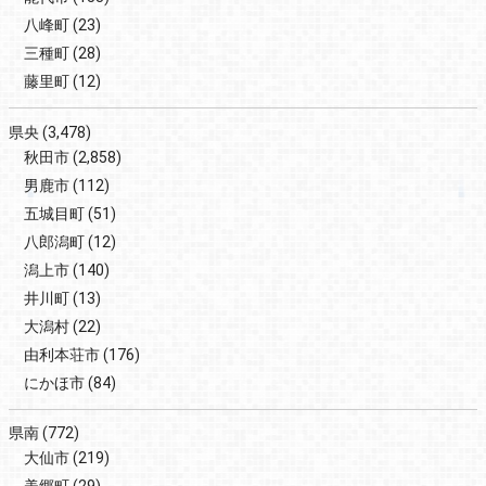
八峰町
(23)
三種町
(28)
藤里町
(12)
県央
(3,478)
秋田市
(2,858)
男鹿市
(112)
五城目町
(51)
八郎潟町
(12)
潟上市
(140)
井川町
(13)
大潟村
(22)
由利本荘市
(176)
にかほ市
(84)
県南
(772)
大仙市
(219)