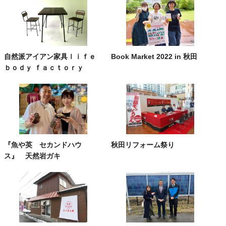
自然派アイアン家具ｌｉｆｅ
Book Market 2022 in 秋田
ｂｏｄｙ ｆａｃｔｏｒｙ
『魚や英 セカンドハウ
秋田リフォーム祭り
ス』 天然岩ガキ