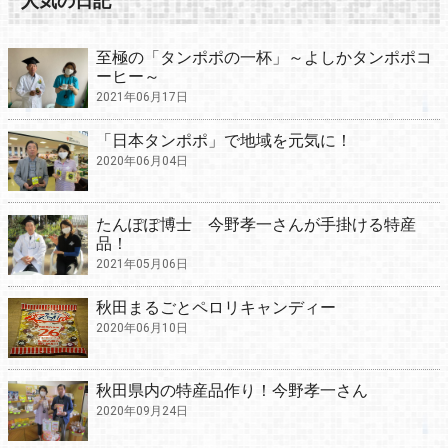
人気の日記
至極の「タンポポの一杯」～よしかタンポポコ
ーヒー～
2021年06月17日
「日本タンポポ」で地域を元気に！
2020年06月04日
たんぽぽ博士 今野孝一さんが手掛ける特産
品！
2021年05月06日
秋田まるごとペロリキャンディー
2020年06月10日
秋田県内の特産品作り！今野孝一さん
2020年09月24日