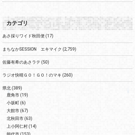
カテゴリ
あさ採りワイド秋田便
(17)
まちなかSESSION エキマイク
(2,759)
佐藤有希のあさラテ
(50)
ラジオ快晴ＧＯ！ＧＯ！のマキ
(260)
県北
(389)
鹿角市
(19)
小坂町
(6)
大館市
(67)
北秋田市
(63)
上小阿仁村
(14)
能代市
(153)