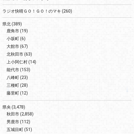
ラジオ快晴ＧＯ！ＧＯ！のマキ
(260)
県北
(389)
鹿角市
(19)
小坂町
(6)
大館市
(67)
北秋田市
(63)
上小阿仁村
(14)
能代市
(153)
八峰町
(23)
三種町
(28)
藤里町
(12)
県央
(3,478)
秋田市
(2,858)
男鹿市
(112)
五城目町
(51)