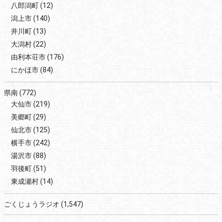
八郎潟町
(12)
潟上市
(140)
井川町
(13)
大潟村
(22)
由利本荘市
(176)
にかほ市
(84)
県南
(772)
大仙市
(219)
美郷町
(29)
仙北市
(125)
横手市
(242)
湯沢市
(88)
羽後町
(51)
東成瀬村
(14)
ごくじょうラジオ
(1,547)