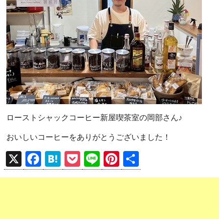
ローストシャックコーヒー新屋喫茶室の岡部さん♪
おいしいコーヒーをありがとうございました！
X
F
H
P
Li
Pi
共
a
at
o
n
nt
有
ce
e
ck
e
er
b
n
et
es