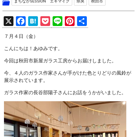
まちなかSESSION エキマイク
県央
秋田市
X
F
H
P
Li
Pi
共
a
at
o
n
nt
有
７月４日（金）
ce
e
ck
e
er
b
n
et
es
こんにちは！あゆみです。
o
a
t
今回は秋田市新屋ガラス工房からお届けしました。
o
今、４人のガラス作家さんが手がけた色とりどりの風鈴が
k
展示されています。
ガラス作家の長谷部陽子さんにお話をうかがいました。