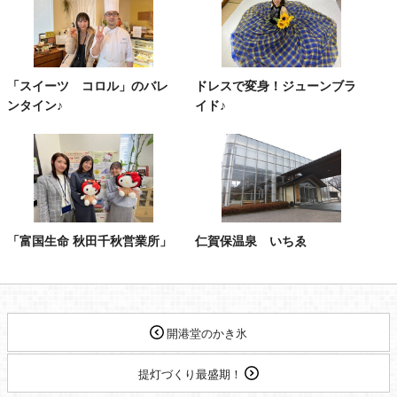
「スイーツ コロル」のバレ
ドレスで変身！ジューンブラ
ンタイン♪
イド♪
「富国生命 秋田千秋営業所」
仁賀保温泉 いちゑ
開港堂のかき氷
提灯づくり最盛期！