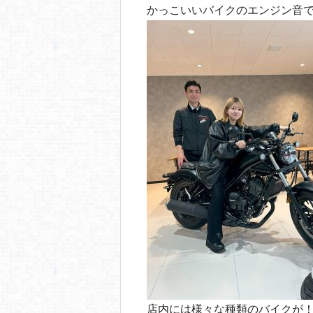
o
かっこいいバイクのエンジン音
o
k
店内には様々な種類のバイクが