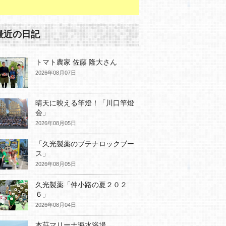
最近の日記
トマト農家 佐藤 隆大さん
2026年08月07日
晴天に映える竿燈！「川口竿燈
会」
2026年08月05日
「久光製薬のブテナロックブー
ス」
2026年08月05日
久光製薬「仲小路の夏２０２
６」
2026年08月04日
本荘マリーナ海水浴場