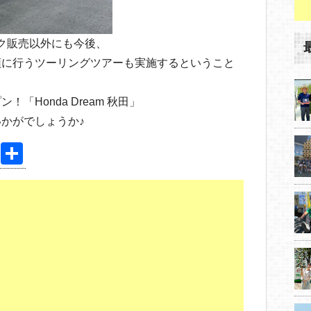
バイク販売以外にも今後、
頭に行うツーリングツアーも実施するということ
「Honda Dream 秋田」
かがでしょうか♪
Pi
共
nt
有
er
e
st