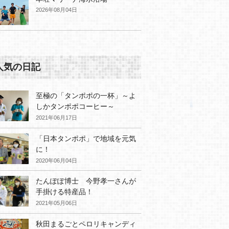
2026年08月04日
人気の日記
至極の「タンポポの一杯」～よ
しかタンポポコーヒー～
2021年06月17日
「日本タンポポ」で地域を元気
に！
2020年06月04日
たんぽぽ博士 今野孝一さんが
手掛ける特産品！
2021年05月06日
秋田まるごとペロリキャンディ