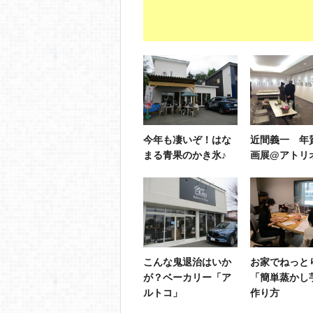
今年も凄いぞ！はな
近間義一 年
まる青果のかき氷♪
画展@アトリ
こんな鬼退治はいか
お家でねっと
が？ベーカリー「ア
「簡単蒸かし
ルトコ」
作り方