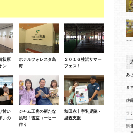
賀状原
ホテルフォレスタ鳥
２０１６桂浜サマー
オン
海
フェス！
あ
まち
佐
り甘い
ジャム工房の新たな
秋田赤十字乳児院・
ラ
芋」の
挑戦！雪室コーヒー
里親支援
作り
県