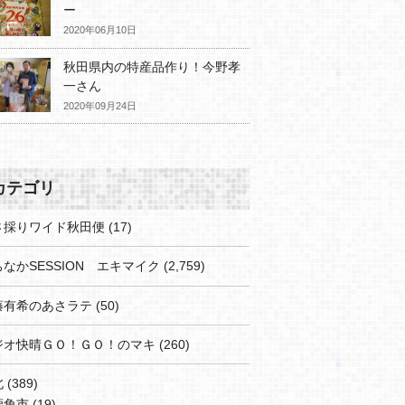
ー
2020年06月10日
秋田県内の特産品作り！今野孝
一さん
2020年09月24日
カテゴリ
さ採りワイド秋田便
(17)
なかSESSION エキマイク
(2,759)
藤有希のあさラテ
(50)
ジオ快晴ＧＯ！ＧＯ！のマキ
(260)
北
(389)
鹿角市
(19)