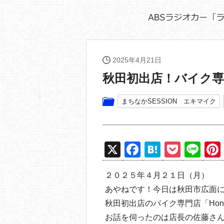
2025年4月21日
秋田初出店！バイク専門店
まちなかSESSION エキマイク
X
F
H
P
Li
a
at
o
n
２０２５年４月２１日（月）
c
e
ck
e
あやねです！今日は秋田市広面
e
n
et
秋田初出店のバイク専門店「Hond
b
a
お話を伺ったのは店長の佐藤さ