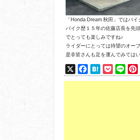
「Honda Dream 秋田」では
バイク歴１５年の佐藤店長を先
でとっても楽しみですね♪
ライダーにとっては待望のオープン！
是非皆さんも足を運んでみてはい
X
F
H
P
Li
a
at
o
n
c
e
ck
e
e
n
et
b
a
o
o
k