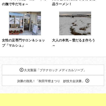
の撫で牛だモォ～
品ラーメン！
女性の足専門サロン＆ショッ
大人の本気～雪だるま作ろう
プ「マルシュ」
～
久光製薬「ブテナロック メディカルソープ」
決勝の熱気！「秋田竿燈まつり 妙技大会決勝」