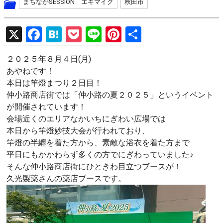
まちなかSESSION エキマイク
秋田市
X
F
H
P
Li
Pi
共
a
at
o
n
nt
有
２０２５年８月４日(月)
ce
e
ck
e
er
あやねです！
b
n
et
es
本日は竿燈まつり２日目！
o
a
t
仲小路商店街では「仲小路の夏２０２５」というイベント
が開催されています！
o
会場近くのエリアなかいちにぎわい広場では
k
本日から竿燈妙技大会が行われており、
竿燈の半纏を着た方から、素敵な浴衣を着た方まで
平日にもかかわらず多くの方でにぎわっていました♪
そんな仲小路商店街にひときわ目立つブースが！
久光製薬さんの薬店ブースです。