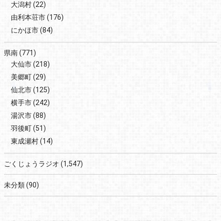
大潟村
(22)
由利本荘市
(176)
にかほ市
(84)
県南
(771)
大仙市
(218)
美郷町
(29)
仙北市
(125)
横手市
(242)
湯沢市
(88)
羽後町
(51)
東成瀬村
(14)
ごくじょうラジオ
(1,547)
未分類
(90)