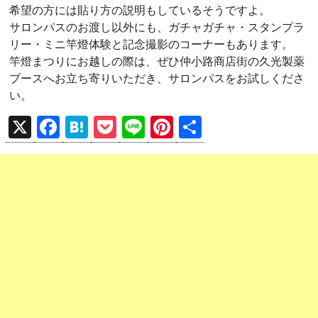
希望の方には貼り方の説明もしているそうですよ。
サロンパスのお渡し以外にも、ガチャガチャ・スタンプラ
リー・ミニ竿燈体験と記念撮影のコーナーもあります。
竿燈まつりにお越しの際は、ぜひ仲小路商店街の久光製薬
ブースへお立ち寄りいただき、サロンパスをお試しくださ
い。
X
F
H
P
Li
Pi
共
a
at
o
n
nt
有
ce
e
ck
e
er
b
n
et
es
o
a
t
o
k