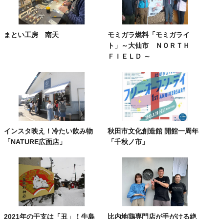
まとい工房 南天
モミガラ燃料「モミガライ
ト」～大仙市 ＮＯＲＴＨ
ＦＩＥＬＤ ～
インスタ映え！冷たい飲み物
秋田市文化創造館 開館一周年
「NATURE広面店」
「千秋ノ市」
2021年の干支は「丑」！牛島
比内地鶏専門店が手がける絶