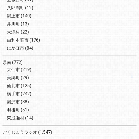
八郎潟町
(12)
潟上市
(140)
井川町
(13)
大潟村
(22)
由利本荘市
(176)
にかほ市
(84)
県南
(772)
大仙市
(219)
美郷町
(29)
仙北市
(125)
横手市
(242)
湯沢市
(88)
羽後町
(51)
東成瀬村
(14)
ごくじょうラジオ
(1,547)