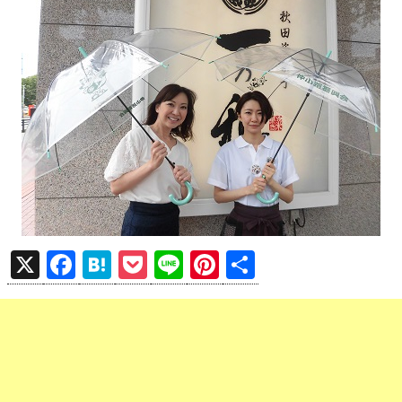
X
F
H
P
Li
Pi
共
a
at
o
n
nt
有
ce
e
ck
e
er
b
n
et
es
o
a
t