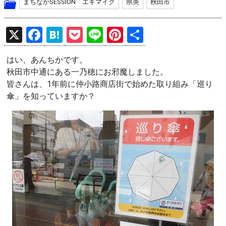
まちなかSESSION エキマイク
県央
秋田市
X
F
H
P
Li
Pi
共
a
at
o
n
nt
有
はい、あんちかです。
ce
e
ck
e
er
秋田市中通にある一乃穂にお邪魔しました。
b
n
et
es
皆さんは、1年前に仲小路商店街で始めた取り組み「巡り
o
a
t
傘」を知っていますか？
o
k