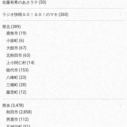
佐藤有希のあさラテ
(50)
ラジオ快晴ＧＯ！ＧＯ！のマキ
(260)
県北
(389)
鹿角市
(19)
小坂町
(6)
大館市
(67)
北秋田市
(63)
上小阿仁村
(14)
能代市
(153)
八峰町
(23)
三種町
(28)
藤里町
(12)
県央
(3,478)
秋田市
(2,858)
男鹿市
(112)
五城目町
(51)