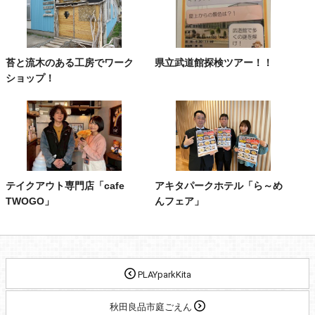
苔と流木のある工房でワーク
県立武道館探検ツアー！！
ショップ！
テイクアウト専門店「cafe
アキタパークホテル「ら～め
TWOGO」
んフェア」
PLAYparkKita
秋田良品市庭ごえん