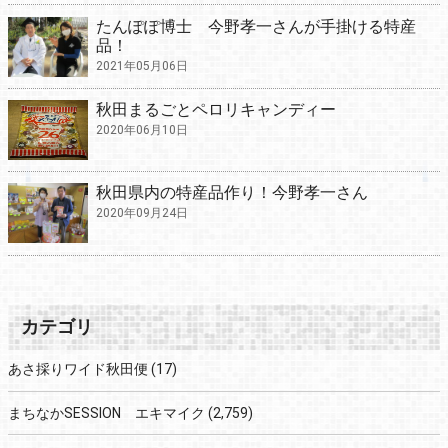
たんぽぽ博士 今野孝一さんが手掛ける特産
品！
2021年05月06日
秋田まるごとペロリキャンディー
2020年06月10日
秋田県内の特産品作り！今野孝一さん
2020年09月24日
カテゴリ
あさ採りワイド秋田便
(17)
まちなかSESSION エキマイク
(2,759)