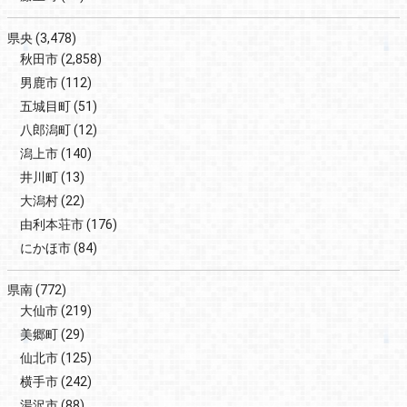
県央
(3,478)
秋田市
(2,858)
男鹿市
(112)
五城目町
(51)
八郎潟町
(12)
潟上市
(140)
井川町
(13)
大潟村
(22)
由利本荘市
(176)
にかほ市
(84)
県南
(772)
大仙市
(219)
美郷町
(29)
仙北市
(125)
横手市
(242)
湯沢市
(88)