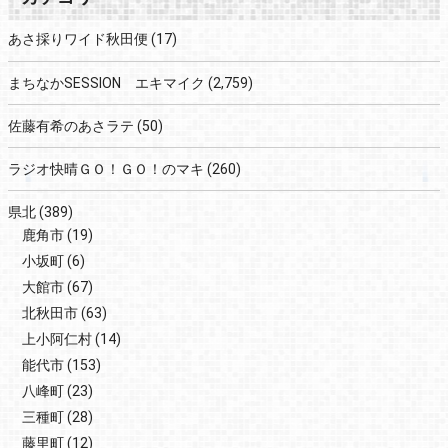
あさ採りワイド秋田便
(17)
まちなかSESSION エキマイク
(2,759)
佐藤有希のあさラテ
(50)
ラジオ快晴ＧＯ！ＧＯ！のマキ
(260)
県北
(389)
鹿角市
(19)
小坂町
(6)
大館市
(67)
北秋田市
(63)
上小阿仁村
(14)
能代市
(153)
八峰町
(23)
三種町
(28)
藤里町
(12)