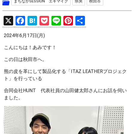
まちなかSESSION エキマイク
県央
秋田市
X
F
H
P
Li
Pi
共
a
at
o
n
nt
有
2024年6月17日(月)
ce
e
ck
e
er
b
n
et
es
こんにちは！あみです！
o
a
t
この日は秋田市へ。
o
熊の皮を革にして製品化する「ITAZ LEATHERプロジェク
k
ト」を行っている
合同会社HUNT 代表社員の山田健太郎さんにお話を伺い
ました。