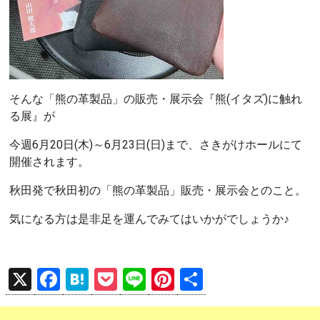
そんな「熊の革製品」の販売・展示会『熊(イタズ)に触れ
る展』が
今週6月20日(木)～6月23日(日)まで、さきがけホールにて
開催されます。
秋田発で秋田初の「熊の革製品」販売・展示会とのこと。
気になる方は是非足を運んでみてはいかがでしょうか♪
X
F
H
P
Li
Pi
共
a
at
o
n
nt
有