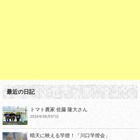
最近の日記
トマト農家 佐藤 隆大さん
2026年08月07日
晴天に映える竿燈！「川口竿燈会」