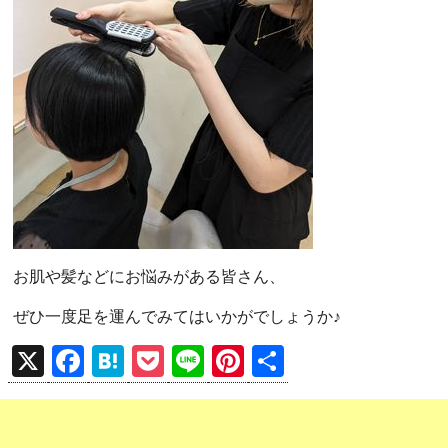
お肌や髪などにお悩みがある皆さん、
ぜひ一度足を運んでみてはいかがでしょうか♪
X
F
H
P
Li
Pi
共
a
at
o
n
nt
有
ce
e
ck
e
er