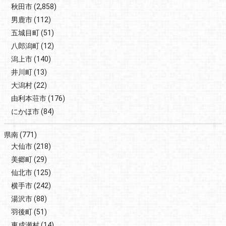
秋田市
(2,858)
男鹿市
(112)
五城目町
(51)
八郎潟町
(12)
潟上市
(140)
井川町
(13)
大潟村
(22)
由利本荘市
(176)
にかほ市
(84)
県南
(771)
大仙市
(218)
美郷町
(29)
仙北市
(125)
横手市
(242)
湯沢市
(88)
羽後町
(51)
東成瀬村
(14)