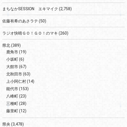
まちなかSESSION エキマイク
(2,758)
佐藤有希のあさラテ
(50)
ラジオ快晴ＧＯ！ＧＯ！のマキ
(260)
県北
(389)
鹿角市
(19)
小坂町
(6)
大館市
(67)
北秋田市
(63)
上小阿仁村
(14)
能代市
(153)
八峰町
(23)
三種町
(28)
藤里町
(12)
県央
(3,478)