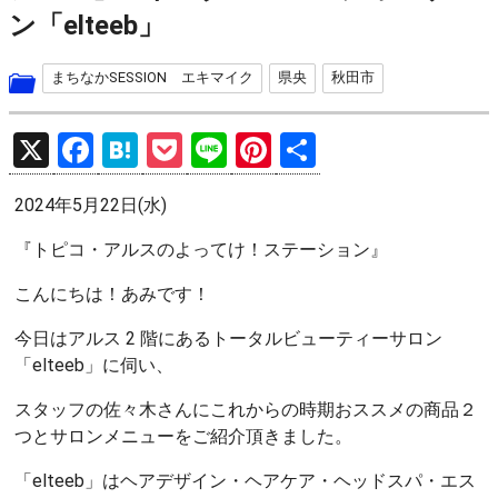
ン「elteeb」
まちなかSESSION エキマイク
県央
秋田市
X
F
H
P
Li
Pi
共
a
at
o
n
nt
有
2024年5月22日(水)
ce
e
ck
e
er
b
n
et
es
『トピコ・アルスのよってけ！ステーション』
o
a
t
こんにちは！あみです！
o
今日はアルス 2 階にあるトータルビューティーサロン
k
「elteeb」に伺い、
スタッフの佐々木さんにこれからの時期おススメの商品２
つとサロンメニューをご紹介頂きました。
「elteeb」はヘアデザイン・ヘアケア・ヘッドスパ・エス