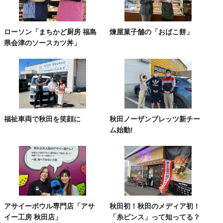
ローソン「まちかど厨房 福島
煉屋菓子舗の「おばこ餅」
県会津のソースカツ丼」
福祉車両で秋田を笑顔に
秋田ノーザンブレッツ新チー
ム始動!
アサイーボウル専門店「アサ
秋田初！秋田のメディア初！
イー工房 秋田店」
「糸ピンス」って知ってる？