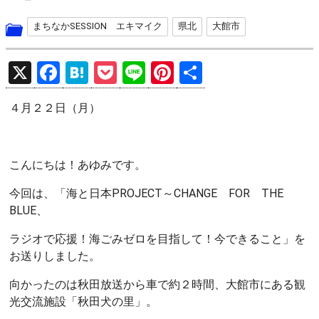
まちなかSESSION エキマイク
県北
大館市
X
F
H
P
Li
Pi
共
a
at
o
n
nt
有
４月２２日（月）
ce
e
ck
e
er
b
n
et
es
o
a
t
こんにちは！あゆみです。
o
今回は、「海と日本PROJECT～CHANGE FOR THE
k
BLUE、
ラジオで応援！海ごみゼロを目指して！今できること」を
お送りしました。
向かったのは秋田放送から車で約２時間、大館市にある観
光交流施設「秋田犬の里」。