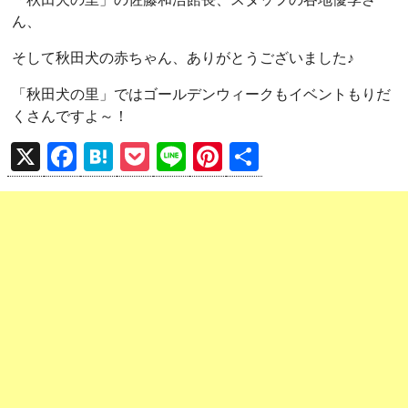
ん、
そして秋田犬の赤ちゃん、ありがとうございました♪
「秋田犬の里」ではゴールデンウィークもイベントもりだ
くさんですよ～！
X
F
H
P
Li
Pi
共
a
at
o
n
nt
有
ce
e
ck
e
er
b
n
et
es
o
a
t
o
k