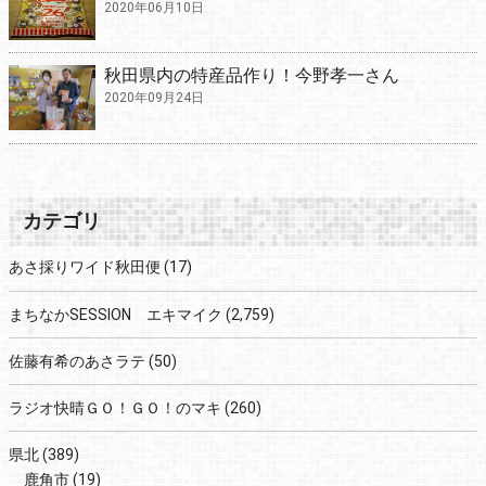
2020年06月10日
秋田県内の特産品作り！今野孝一さん
2020年09月24日
カテゴリ
あさ採りワイド秋田便
(17)
まちなかSESSION エキマイク
(2,759)
佐藤有希のあさラテ
(50)
ラジオ快晴ＧＯ！ＧＯ！のマキ
(260)
県北
(389)
鹿角市
(19)