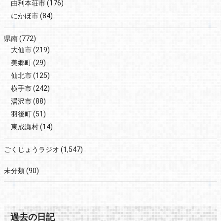
由利本荘市
(176)
にかほ市
(84)
県南
(772)
大仙市
(219)
美郷町
(29)
仙北市
(125)
横手市
(242)
湯沢市
(88)
羽後町
(51)
東成瀬村
(14)
ごくじょうラジオ
(1,547)
未分類
(90)
過去の日記