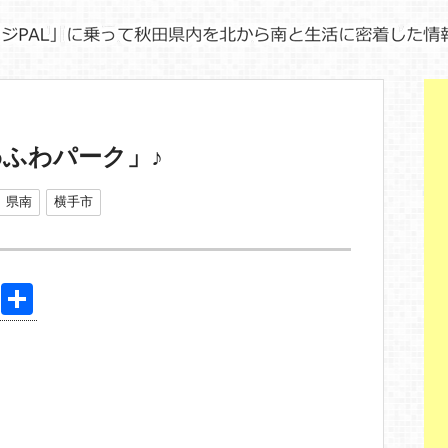
ふわパーク」♪
県南
横手市
Pi
共
nt
有
er
e
st
る