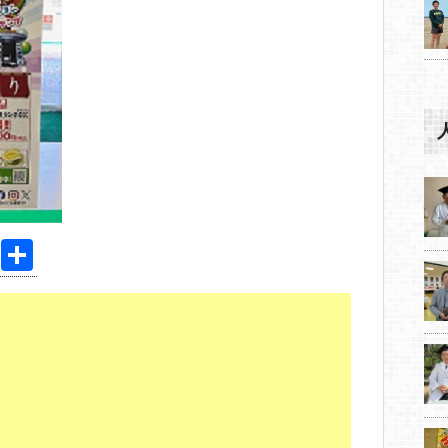
Pi
共
nt
有
er
e
st