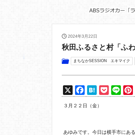
2024年3月22日
秋田ふるさと村「ふわ
まちなかSESSION エキマイク
X
F
H
P
Li
a
at
o
n
３月２２日（金）
c
e
ck
e
e
n
et
b
a
あゆみです。今日は横手市にあ