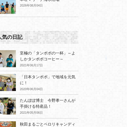
2026年08月04日
人気の日記
至極の「タンポポの一杯」～よ
しかタンポポコーヒー～
2021年06月17日
「日本タンポポ」で地域を元気
に！
2020年06月04日
たんぽぽ博士 今野孝一さんが
手掛ける特産品！
2021年05月06日
秋田まるごとペロリキャンディ