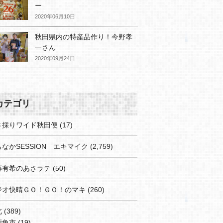
ー
2020年06月10日
秋田県内の特産品作り！今野孝
一さん
2020年09月24日
カテゴリ
さ採りワイド秋田便
(17)
なかSESSION エキマイク
(2,759)
藤有希のあさラテ
(50)
ジオ快晴ＧＯ！ＧＯ！のマキ
(260)
北
(389)
鹿角市
(19)