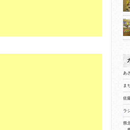
あ
まち
佐
ラ
県