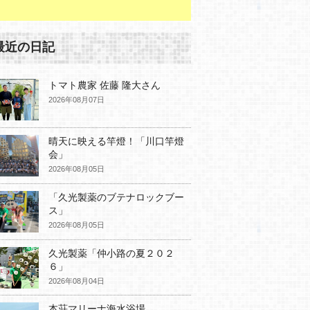
最近の日記
トマト農家 佐藤 隆大さん
2026年08月07日
晴天に映える竿燈！「川口竿燈
会」
2026年08月05日
「久光製薬のブテナロックブー
ス」
2026年08月05日
久光製薬「仲小路の夏２０２
６」
2026年08月04日
本荘マリーナ海水浴場