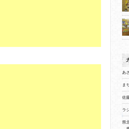
あ
まち
佐
ラ
県