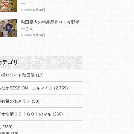
ー
2020年06月10日
秋田県内の特産品作り！今野孝
一さん
2020年09月24日
カテゴリ
さ採りワイド秋田便
(17)
なかSESSION エキマイク
(2,759)
藤有希のあさラテ
(50)
ジオ快晴ＧＯ！ＧＯ！のマキ
(260)
北
(389)
鹿角市
(19)