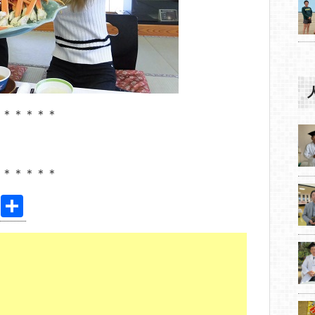
＊＊＊＊＊＊
＊＊＊＊＊＊
Pi
共
nt
有
er
e
st