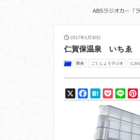
2017年1月30日
仁賀保温泉 いちゑ
県央
ごくじょうラジオ
にか
X
F
H
P
Li
a
at
o
n
c
e
ck
e
e
n
et
b
a