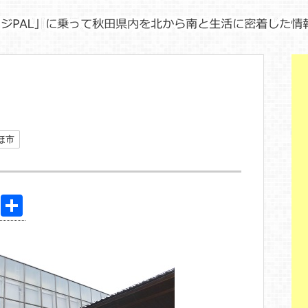
ほ市
Pi
共
nt
有
er
e
st