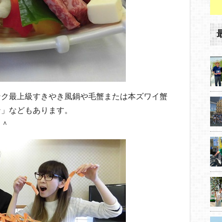
ンク最上級すきやき風鍋や毛蟹または本ズワイ蟹
ン」などもあります。
＾＾