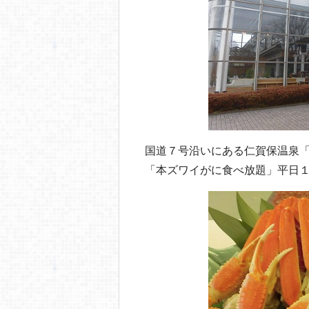
o
o
k
国道７号沿いにある仁賀保温泉
「本ズワイがに食べ放題」平日１