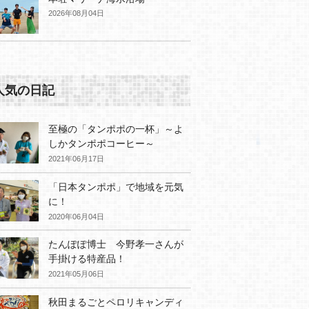
2026年08月04日
人気の日記
至極の「タンポポの一杯」～よ
しかタンポポコーヒー～
2021年06月17日
「日本タンポポ」で地域を元気
に！
2020年06月04日
たんぽぽ博士 今野孝一さんが
手掛ける特産品！
2021年05月06日
秋田まるごとペロリキャンディ