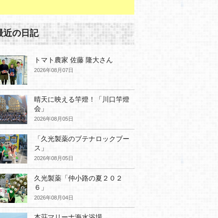
最近の日記
トマト農家 佐藤 隆大さん
2026年08月07日
晴天に映える竿燈！「川口竿燈
会」
2026年08月05日
「久光製薬のブテナロックブー
ス」
2026年08月05日
久光製薬「仲小路の夏２０２
６」
2026年08月04日
本荘マリーナ海水浴場