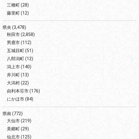
三種町
(28)
藤里町
(12)
県央
(3,478)
秋田市
(2,858)
男鹿市
(112)
五城目町
(51)
八郎潟町
(12)
潟上市
(140)
井川町
(13)
大潟村
(22)
由利本荘市
(176)
にかほ市
(84)
県南
(772)
大仙市
(219)
美郷町
(29)
仙北市
(125)