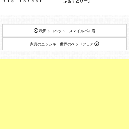
ｔｌｅ ｆｏｒｅｓｔ
ふぁくとりー」
秋田トヨペット スマイルパル店
家具のニッシキ 世界のベッドフェア