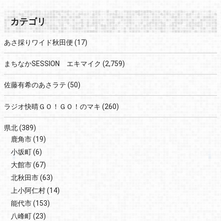
カテゴリ
あさ採りワイド秋田便
(17)
まちなかSESSION エキマイク
(2,759)
佐藤有希のあさラテ
(50)
ラジオ快晴ＧＯ！ＧＯ！のマキ
(260)
県北
(389)
鹿角市
(19)
小坂町
(6)
大館市
(67)
北秋田市
(63)
上小阿仁村
(14)
能代市
(153)
八峰町
(23)