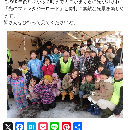
この後午後５時から７時までミニかまくらに光が灯され
「光のファンタジーロード」と銘打つ素敵な光景を楽しめ
ます。
皆さんぜひ行って見てくださいね。
X
F
H
P
Li
Pi
共