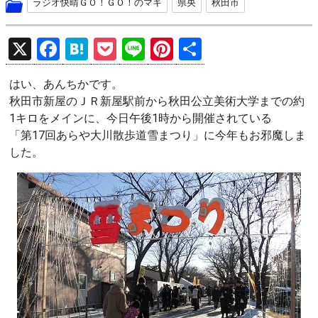
ラジオ快晴ＧＯ！ＧＯ！のマキ
県央
秋田市
X
F
H
P
Li
Pi
共
a
at
o
n
nt
有
はい、あんちかです。
ce
e
ck
e
er
秋田市新屋のＪＲ新屋駅前から秋田公立美術大学までの約
b
n
et
es
1キロをメインに、今日午後1時から開催されている
o
a
t
「第17回あらや大川散歩道雪まつり」に今年もお邪魔しま
した。
o
k