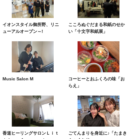
イオンスタイル御所野、リニ
こころぬぐだまる和紙のせか
ューアルオープン～!
い「十文字和紙展」
Music Salon M
コーヒーとおふくろの味「お
らえ」
香道ヒーリングサロンＬｉｔ
ごてんまりを身近に♪「たまき