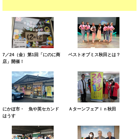
7／24（金）第1回「にのに商
ベストオブミス秋田とは？
店」開催！
にかほ市・ 魚や英セカンド
Ａターンフェアｉｎ秋田
はうす