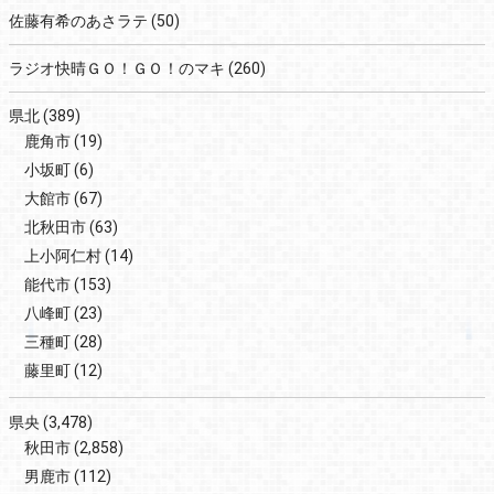
佐藤有希のあさラテ
(50)
ラジオ快晴ＧＯ！ＧＯ！のマキ
(260)
県北
(389)
鹿角市
(19)
小坂町
(6)
大館市
(67)
北秋田市
(63)
上小阿仁村
(14)
能代市
(153)
八峰町
(23)
三種町
(28)
藤里町
(12)
県央
(3,478)
秋田市
(2,858)
男鹿市
(112)