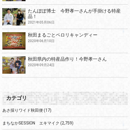
たんぽぽ博士 今野孝一さんが手掛ける特産
品！
2021年05月06日
秋田まるごとペロリキャンディー
2020年06月10日
秋田県内の特産品作り！今野孝一さん
2020年09月24日
カテゴリ
あさ採りワイド秋田便
(17)
まちなかSESSION エキマイク
(2,759)