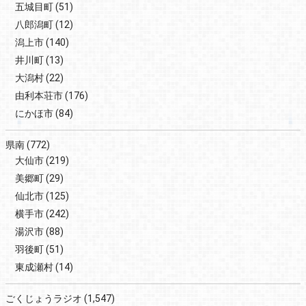
五城目町
(51)
八郎潟町
(12)
潟上市
(140)
井川町
(13)
大潟村
(22)
由利本荘市
(176)
にかほ市
(84)
県南
(772)
大仙市
(219)
美郷町
(29)
仙北市
(125)
横手市
(242)
湯沢市
(88)
羽後町
(51)
東成瀬村
(14)
ごくじょうラジオ
(1,547)