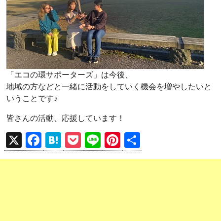
「エコの環サポーターズ」は今後、
地域の方などと一緒に活動をしていく機会を増やしたいと
いうことです♪
皆さんの活動、応援しています！
X
F
H
P
Li
Pi
共
a
at
o
n
nt
有
ce
e
ck
e
er
b
n
et
es
o
a
t
o