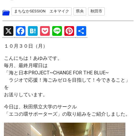
まちなかSESSION エキマイク
県央
秋田市
X
F
H
P
Li
Pi
共
a
at
o
n
nt
有
１０月３０日（月）
ce
e
ck
e
er
b
n
et
es
こんにちは！あゆみです。
毎月、最終月曜日は
o
a
t
「海と日本PROJECT~CHANGE FOR THE BLUE~
o
ラジオで応援！海ごみゼロを目指して！今できること」
k
を
お送りしています。
今日は、秋田県立大学のサークル
「エコの環サポーターズ」の取り組みをご紹介しました。