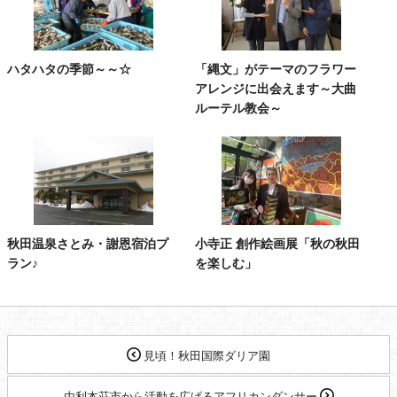
ハタハタの季節～～☆
「縄文」がテーマのフラワー
アレンジに出会えます～大曲
ルーテル教会～
秋田温泉さとみ・謝恩宿泊プ
小寺正 創作絵画展「秋の秋田
ラン♪
を楽しむ」
見頃！秋田国際ダリア園
由利本荘市から活動を広げるアフリカンダンサー