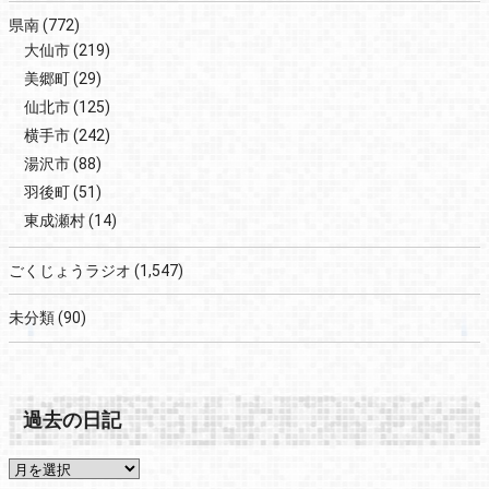
県南
(772)
大仙市
(219)
美郷町
(29)
仙北市
(125)
横手市
(242)
湯沢市
(88)
羽後町
(51)
東成瀬村
(14)
ごくじょうラジオ
(1,547)
未分類
(90)
過去の日記