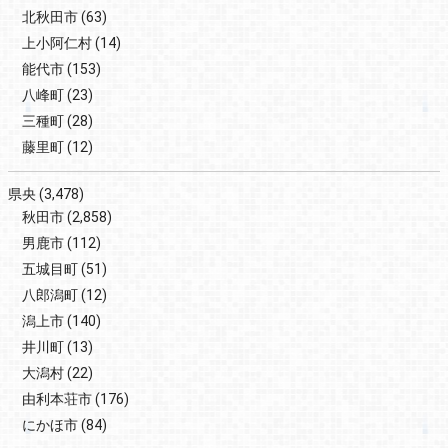
北秋田市
(63)
上小阿仁村
(14)
能代市
(153)
八峰町
(23)
三種町
(28)
藤里町
(12)
県央
(3,478)
秋田市
(2,858)
男鹿市
(112)
五城目町
(51)
八郎潟町
(12)
潟上市
(140)
井川町
(13)
大潟村
(22)
由利本荘市
(176)
にかほ市
(84)