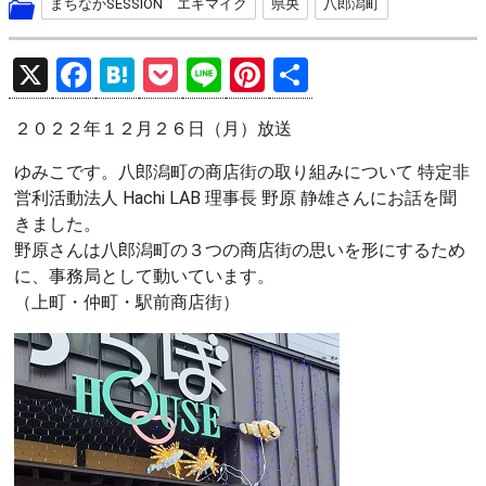
まちなかSESSION エキマイク
県央
八郎潟町
X
F
H
P
Li
Pi
共
a
at
o
n
nt
有
２０２２年１２月２６日（月）放送
ce
e
ck
e
er
b
n
et
es
ゆみこです。八郎潟町の商店街の取り組みについて 特定非
営利活動法人 Hachi LAB 理事長 野原 静雄さんにお話を聞
o
a
t
きました。
o
野原さんは八郎潟町の３つの商店街の思いを形にするため
k
に、事務局として動いています。
（上町・仲町・駅前商店街）