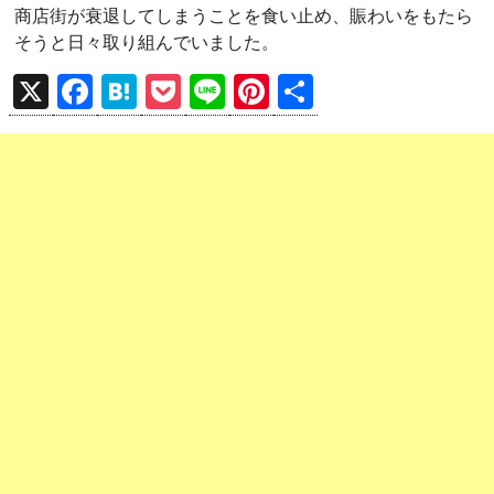
商店街が衰退してしまうことを食い止め、賑わいをもたら
そうと日々取り組んでいました。
X
F
H
P
Li
Pi
共
a
at
o
n
nt
有
ce
e
ck
e
er
b
n
et
es
o
a
t
o
k