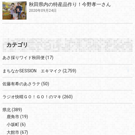
秋田県内の特産品作り！今野孝一さん
2020年09月24日
カテゴリ
あさ採りワイド秋田便
(17)
まちなかSESSION エキマイク
(2,759)
佐藤有希のあさラテ
(50)
ラジオ快晴ＧＯ！ＧＯ！のマキ
(260)
県北
(389)
鹿角市
(19)
小坂町
(6)
大館市
(67)