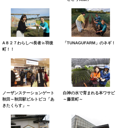
A８２７わらしべ長者㏌羽後
「TUNAGUFARM」のネギ！
町！！
ノーザンステーションゲート
白神の水で育まれる本ワサビ
秋田～秋田駅ビルトピコ「あ
～藤里町～
きたくらす」～