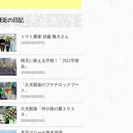
最近の日記
トマト農家 佐藤 隆大さん
2026年08月07日
晴天に映える竿燈！「川口竿燈
会」
2026年08月05日
「久光製薬のブテナロックブー
ス」
2026年08月05日
久光製薬「仲小路の夏２０２
６」
2026年08月04日
本荘マリーナ海水浴場