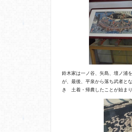
鈴木家は一ノ谷、矢島、壇ノ浦
が、最後、平泉から落ち武者と
き 土着・帰農したことが始ま