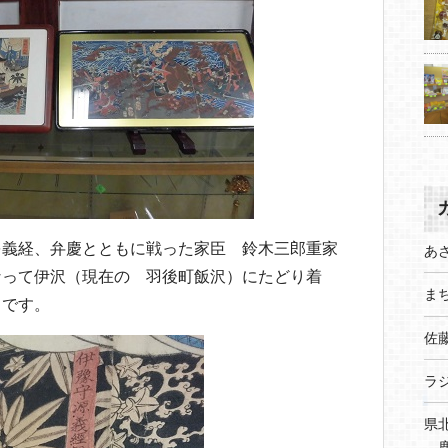
を義経、弁慶とともに戦った家臣 鈴木三郎重家
あ
なって伊沢（現在の 羽後町飯沢）にたどり着
まち
りです。
佐
ラ
県