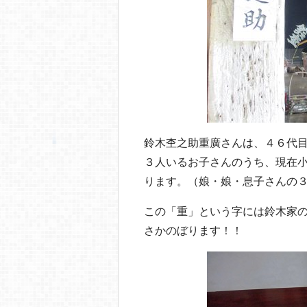
鈴木杢之助重廣さんは、４６代
３人いるお子さんのうち、現在
ります。（娘・娘・息子さんの
この「重」という字には鈴木家
さかのぼります！！