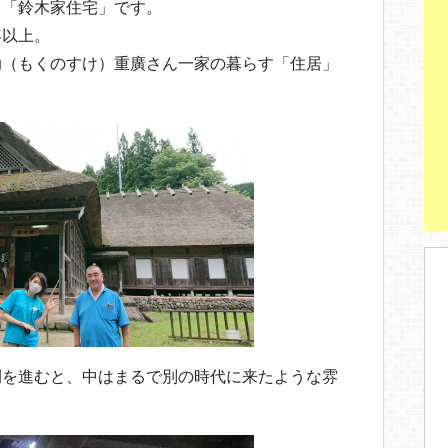
st
る「鈴木家住宅」です。
年以上。
助（もくのすけ）重廣さん一家の暮らす「住居」
間を進むと、中はまるで別の時代に来たような雰