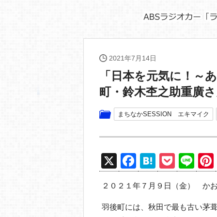
2021年7月14日
「日本を元気に！～
町・鈴木杢之助重廣さ
まちなかSESSION エキマイク
X
F
H
P
Li
a
at
o
n
２０２１年７月９日（金） か
c
e
ck
e
e
n
et
羽後町には、秋田で最も古い茅