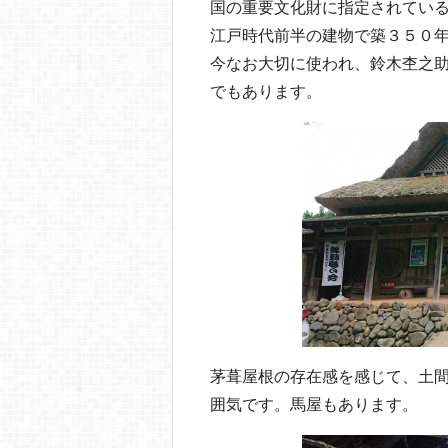
b
a
国の重要文化財に指定されてい
o
江戸時代前半の建物で築３５０
今なお大切に使われ、鈴木杢之
o
でもあります。
k
茅葺屋根の存在感を感じて、土
囲気です。馬屋もあります。