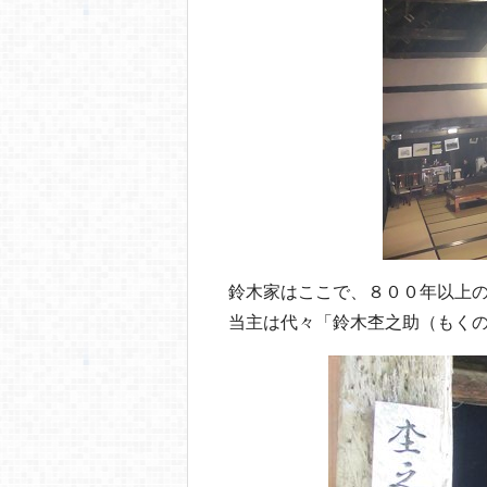
鈴木家はここで、８００年以上
当主は代々「鈴木杢之助（もく