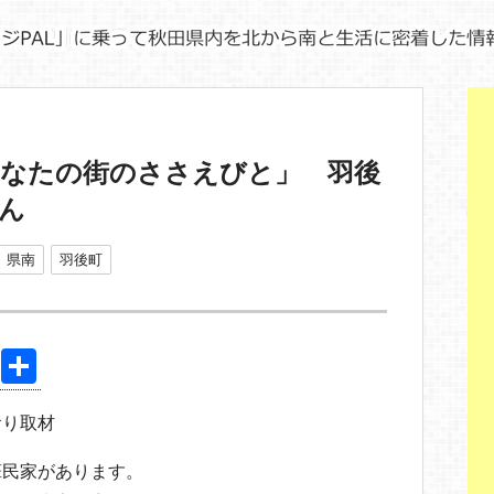
あなたの街のささえびと」 羽後
ん
県南
羽後町
Pi
共
nt
有
おり取材
er
e
葺民家があります。