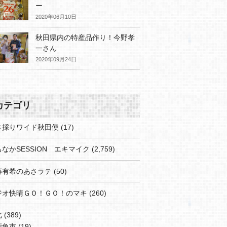
ー
2020年06月10日
秋田県内の特産品作り！今野孝
一さん
2020年09月24日
カテゴリ
さ採りワイド秋田便
(17)
なかSESSION エキマイク
(2,759)
藤有希のあさラテ
(50)
ジオ快晴ＧＯ！ＧＯ！のマキ
(260)
北
(389)
鹿角市
(19)