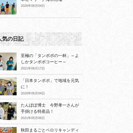
2026年08月04日
人気の日記
至極の「タンポポの一杯」～よ
しかタンポポコーヒー～
2021年06月17日
「日本タンポポ」で地域を元気
に！
2020年06月04日
たんぽぽ博士 今野孝一さんが
手掛ける特産品！
2021年05月06日
秋田まるごとペロリキャンディ