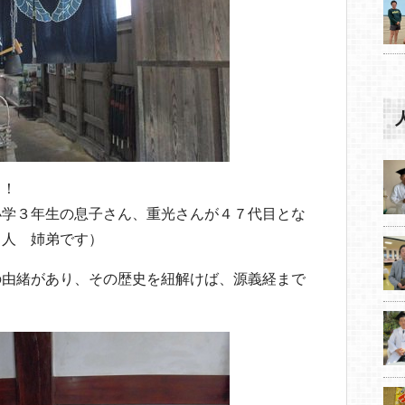
目！
小学３年生の息子さん、重光さんが４７代目とな
３人 姉弟です）
の由緒があり、その歴史を紐解けば、源義経まで