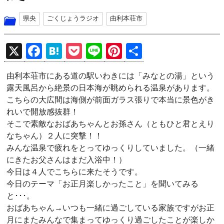
県央
ごくじょうラジオ
由利本荘市
X
F
H
P
Li
Pi
共
a
at
o
n
nt
有
由利本荘市にある道の駅いわきには「みなとの湯」という
ce
e
ck
e
er
露天風呂から絶景の日本海が眺められる温泉があります。
b
n
et
es
こちらの大広間は海側が前面ガラス張りで本当に景色がき
o
a
t
れいで開放感抜群！
そこで素敵なおばあちゃんとお孫さん（ともひと君とえり
o
なちゃん）２人に突撃！！
k
みんな温泉で疲れをとってゆっくりしていました。（一緒
にきたお父さんはまだ入浴中！）
今日は４人でこちらに来たそうです。
今日のテーマ「お正月楽しかったこと」を聞いてみる
と･･･。
おばあちゃん→いつも一緒に過ごしている家族ですがお正
月にまたみんなで集まってゆっくり過ごしたことが楽しか