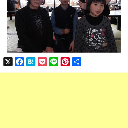
X
F
H
P
Li
Pi
共
a
at
o
n
nt
有
ce
e
ck
e
er
b
n
et
es
o
a
t
o
k