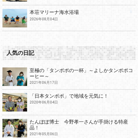
本荘マリーナ海水浴場
2026年08月04日
人気の日記
至極の「タンポポの一杯」～よしかタンポポコ
ーヒー～
2021年06月17日
「日本タンポポ」で地域を元気に！
2020年06月04日
たんぽぽ博士 今野孝一さんが手掛ける特産
品！
2021年05月06日