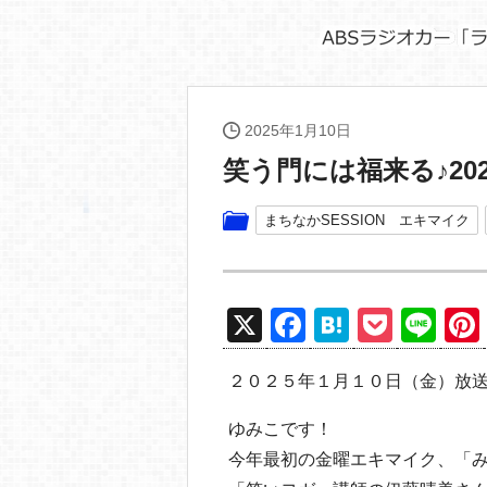
2025年1月10日
笑う門には福来る♪2
まちなかSESSION エキマイク
X
F
H
P
Li
a
at
o
n
２０２５年１月１０日（金）放
c
e
ck
e
e
n
et
ゆみこです！
b
a
今年最初の金曜エキマイク、「