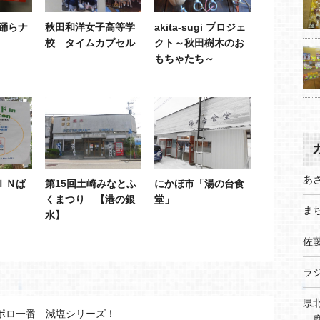
e踊らナ
秋田和洋女子高等学
akita-sugi プロジェ
校 タイムカプセル
クト～秋田樹木のお
もちゃたち～
あ
ＩＮぱ
第15回土崎みなとふ
にかほ市「湯の台食
くまつり 【港の銀
堂」
まち
水】
佐
ラ
県
ポロ一番 減塩シリーズ！