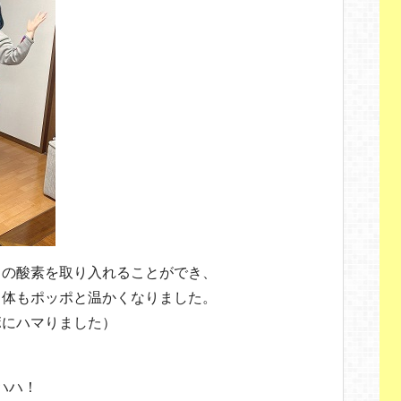
くの酸素を取り入れることができ、
も体もポッポと温かくなりました。
ボにハマりました）
ハハ！