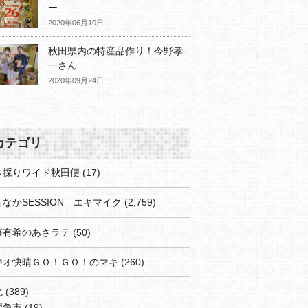
ー
2020年06月10日
秋田県内の特産品作り！今野孝
一さん
2020年09月24日
カテゴリ
さ採りワイド秋田便
(17)
なかSESSION エキマイク
(2,759)
藤有希のあさラテ
(50)
ジオ快晴ＧＯ！ＧＯ！のマキ
(260)
北
(389)
鹿角市
(19)