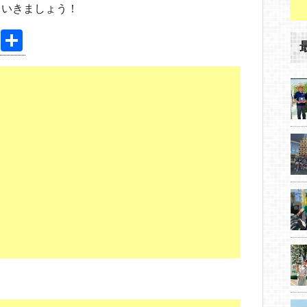
ていきましょう！
Pi
共
nt
有
er
e
st