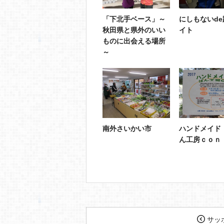
「下北手ベース」～
にしもないd
秋田県と県外のいい
イト
ものに出会える場所
～
南外さいかい市
ハンドメイド
ん工房ｃｏｎ
サッ