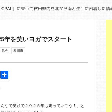
025年を笑いヨガでスタート
県央
秋田市
Pi
共
nt
有
送
er
e
st
みんなで笑顔で２０２５年も走っていこう！」と