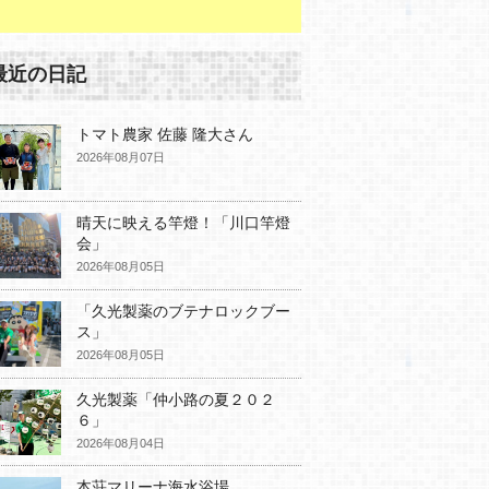
最近の日記
トマト農家 佐藤 隆大さん
2026年08月07日
晴天に映える竿燈！「川口竿燈
会」
2026年08月05日
「久光製薬のブテナロックブー
ス」
2026年08月05日
久光製薬「仲小路の夏２０２
６」
2026年08月04日
本荘マリーナ海水浴場