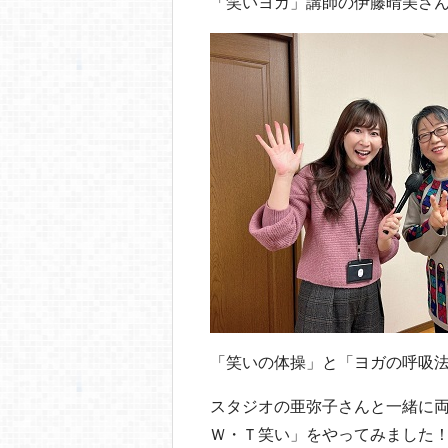
o
「笑いヨガ」講師の伊藤晴美さ
o
k
「笑いの体操」と「ヨガの呼吸
スタジオの亜弥子さんと一緒に
Ｗ・Ｔ笑い」をやってみました