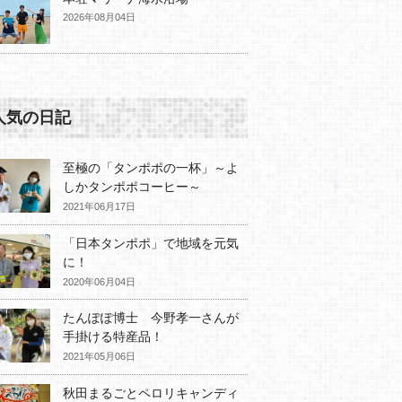
2026年08月04日
人気の日記
至極の「タンポポの一杯」～よ
しかタンポポコーヒー～
2021年06月17日
「日本タンポポ」で地域を元気
に！
2020年06月04日
たんぽぽ博士 今野孝一さんが
手掛ける特産品！
2021年05月06日
秋田まるごとペロリキャンディ