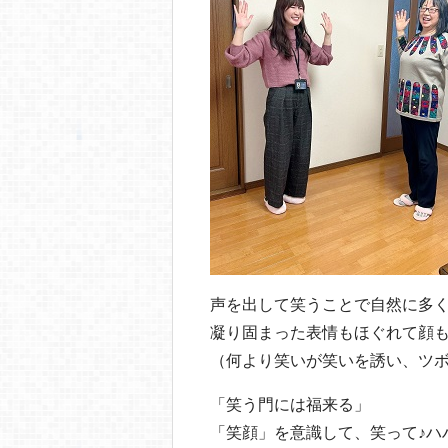
声を出して笑うことで自然に多
凝り固まった表情もほぐれて顔
（何より笑いが笑いを誘い、ツ
「笑う門には福来る」
「笑顔」を意識して、笑って♪ハ