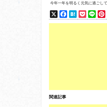
今年一年を明るく元気に過ごし
X
F
H
P
Li
a
at
o
n
c
e
ck
e
e
n
et
b
a
o
o
k
関連記事