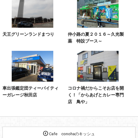
天王グリーンランドまつり
仲小路の夏２０１６～久光製
薬 特設ブース～
車出張鑑定団ティーバイティ
コロナ禍だからこそお店を開
ーガレージ秋田店
く！「からあげとカレー専門
店 鳥や」
Cafe conohaのキッシュ