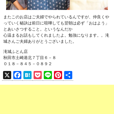
またこのお店はご夫婦でやられているんですが、仲良くや
っていく秘訣は前日に喧嘩しても翌朝は必ず「おはよう」
とあいさつすること。というなんだか
心温まるお話もしてくれましたよ。勉強になります。。滝
城さんご夫婦ありがとうございました。
滝城ふとん店
秋田市土崎港北７丁目６－８
０１８－８４５－０８９２
X
F
H
P
Li
Pi
共
a
at
o
n
nt
有
ce
e
ck
e
er
b
n
et
es
o
a
t