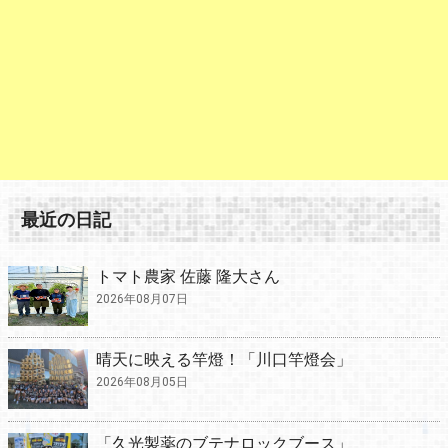
最近の日記
トマト農家 佐藤 隆大さん
2026年08月07日
晴天に映える竿燈！「川口竿燈会」
2026年08月05日
「久光製薬のブテナロックブース」