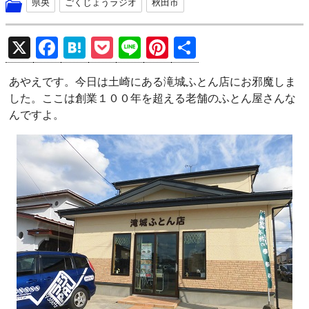
県央
ごくじょうラジオ
秋田市
X
F
H
P
Li
Pi
共
a
at
o
n
nt
有
あやえです。今日は土崎にある滝城ふとん店にお邪魔しま
ce
e
ck
e
er
した。ここは創業１００年を超える老舗のふとん屋さんな
b
n
et
es
んですよ。
o
a
t
o
k