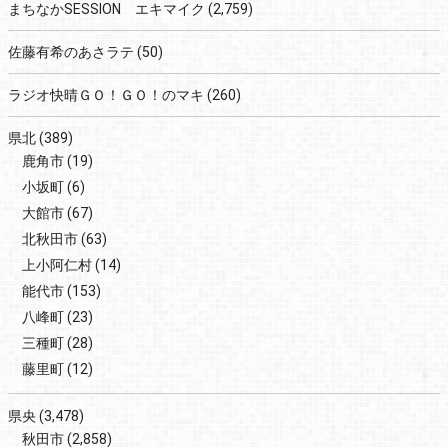
まちなかSESSION エキマイク
(2,759)
佐藤有希のあさラテ
(50)
ラジオ快晴ＧＯ！ＧＯ！のマキ
(260)
県北
(389)
鹿角市
(19)
小坂町
(6)
大館市
(67)
北秋田市
(63)
上小阿仁村
(14)
能代市
(153)
八峰町
(23)
三種町
(28)
藤里町
(12)
県央
(3,478)
秋田市
(2,858)