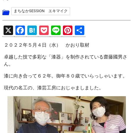
まちなかSESSION エキマイク
X
F
H
P
Li
Pi
共
a
at
o
n
nt
有
２０２２年５月４日（水） かおり取材
ce
e
ck
e
er
b
n
et
es
卓越した技で多彩な「漆器」を制作されている齋藤國男さ
ん。
o
a
t
o
漆に向き合って６２年。御年８０歳でいらっしゃいます。
k
現代の名工の、漆芸工房におじゃましました。