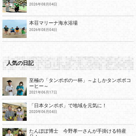
2026年08月04日
本荘マリーナ海水浴場
2026年08月04日
人気の日記
至極の「タンポポの一杯」～よしかタンポポコ
ーヒー～
2021年06月17日
「日本タンポポ」で地域を元気に！
2020年06月04日
たんぽぽ博士 今野孝一さんが手掛ける特産