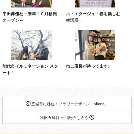
半田葬儀社～来年１０月移転
ル・エタージュ「春を楽しむ
オープン～
生活展」
能代市イルミネーション スタ
ねこ店長が待ってます♪
ート！
五城目に移住！フラワーデザイン「ohana」
秋田五城目 五目餃子 しろや