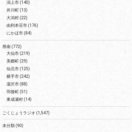
潟上市
(140)
井川町
(13)
大潟村
(22)
由利本荘市
(176)
にかほ市
(84)
県南
(772)
大仙市
(219)
美郷町
(29)
仙北市
(125)
横手市
(242)
湯沢市
(88)
羽後町
(51)
東成瀬村
(14)
ごくじょうラジオ
(1,547)
未分類
(90)