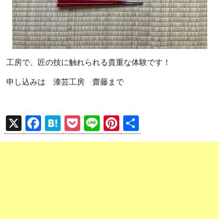
工房で、匠の技に触れられる貴重な体験です！
申し込みは 漆芸工房 齋藤まで
X
F
H
P
Li
Pi
共
a
at
o
n
nt
有
ce
e
ck
e
er
b
n
et
es
o
a
t
o
k