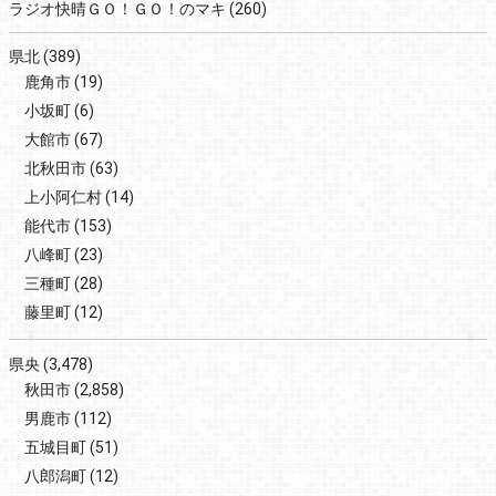
ラジオ快晴ＧＯ！ＧＯ！のマキ
(260)
県北
(389)
鹿角市
(19)
小坂町
(6)
大館市
(67)
北秋田市
(63)
上小阿仁村
(14)
能代市
(153)
八峰町
(23)
三種町
(28)
藤里町
(12)
県央
(3,478)
秋田市
(2,858)
男鹿市
(112)
五城目町
(51)
八郎潟町
(12)