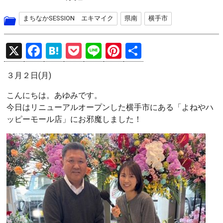
まちなかSESSION エキマイク
県南
横手市
X
F
H
P
Li
Pi
共
a
at
o
n
nt
有
３月２日(月)
ce
e
ck
e
er
b
n
et
es
こんにちは。あゆみです。
今日はリニューアルオープンした横手市にある「よねやハ
o
a
t
ッピーモール店」にお邪魔しました！
o
k