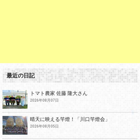
最近の日記
トマト農家 佐藤 隆大さん
2026年08月07日
晴天に映える竿燈！「川口竿燈会」
2026年08月05日