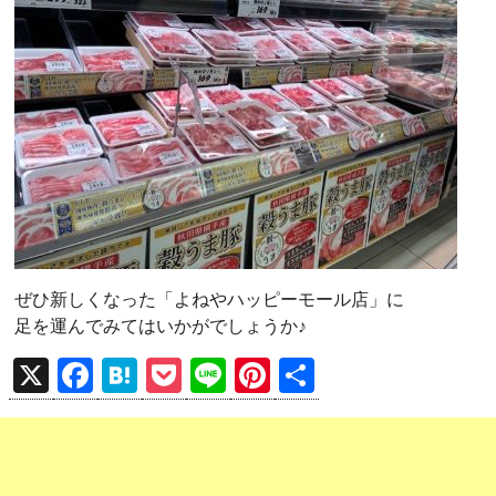
ぜひ新しくなった「よねやハッピーモール店」に
足を運んでみてはいかがでしょうか♪
X
F
H
P
Li
Pi
共
a
at
o
n
nt
有
ce
e
ck
e
er
b
n
et
es