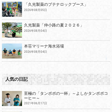
「久光製薬のブテナロックブース」
2026年08月05日
久光製薬「仲小路の夏２０２６」
2026年08月04日
本荘マリーナ海水浴場
2026年08月04日
人気の日記
至極の「タンポポの一杯」～よしかタンポポコ
ーヒー～
2021年06月17日