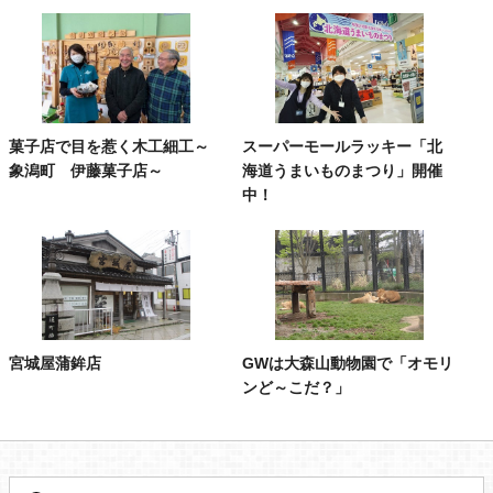
菓子店で目を惹く木工細工～
スーパーモールラッキー「北
象潟町 伊藤菓子店～
海道うまいものまつり」開催
中！
宮城屋蒲鉾店
GWは大森山動物園で「オモリ
ンど～こだ？」