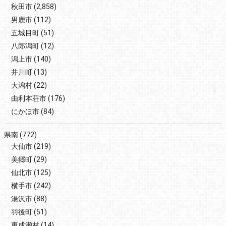
秋田市
(2,858)
男鹿市
(112)
五城目町
(51)
八郎潟町
(12)
潟上市
(140)
井川町
(13)
大潟村
(22)
由利本荘市
(176)
にかほ市
(84)
県南
(772)
大仙市
(219)
美郷町
(29)
仙北市
(125)
横手市
(242)
湯沢市
(88)
羽後町
(51)
東成瀬村
(14)