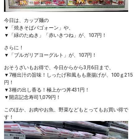
今日は、カップ麺の
▼「焼きそばバゴォーン」や、
▼「緑のたぬき」「赤いきつね」が、107円！
さらに！
▼「ブルガリアヨーグルト」が、107円！
おそうざいもお得で、今日からから3月6日まで、
▼7種出汁の旨味！しったげ和風もも唐揚げが、100ｇ215
円！
▼3種の出し香る！極上かつ丼431円！
▼開店記念寿司1,079円！
このほか、お肉やお魚、野菜などもとってもお買い得で
す！