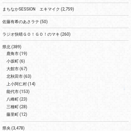
まちなかSESSION エキマイク
(2,759)
佐藤有希のあさラテ
(50)
ラジオ快晴ＧＯ！ＧＯ！のマキ
(260)
県北
(389)
鹿角市
(19)
小坂町
(6)
大館市
(67)
北秋田市
(63)
上小阿仁村
(14)
能代市
(153)
八峰町
(23)
三種町
(28)
藤里町
(12)
県央
(3,478)