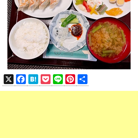
X
F
H
P
Li
Pi
共
a
at
o
n
nt
有
ce
e
ck
e
er
b
n
et
es
o
a
t
o