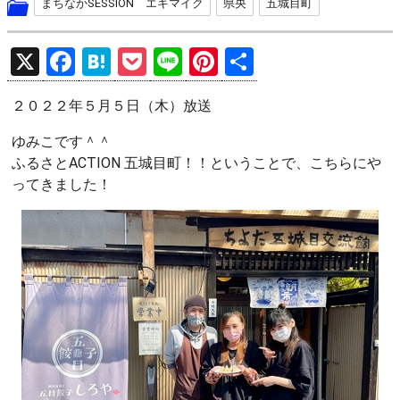
まちなかSESSION エキマイク
県央
五城目町
X
F
H
P
Li
Pi
共
a
at
o
n
nt
有
２０２２年５月５日（木）放送
ce
e
ck
e
er
b
n
et
es
ゆみこです＾＾
ふるさとACTION 五城目町！！ということで、こちらにや
o
a
t
ってきました！
o
k