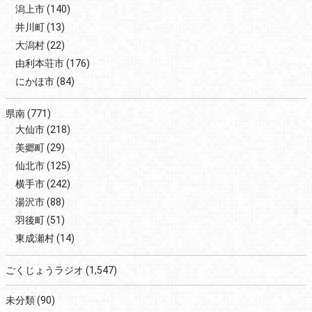
潟上市
(140)
井川町
(13)
大潟村
(22)
由利本荘市
(176)
にかほ市
(84)
県南
(771)
大仙市
(218)
美郷町
(29)
仙北市
(125)
横手市
(242)
湯沢市
(88)
羽後町
(51)
東成瀬村
(14)
ごくじょうラジオ
(1,547)
未分類
(90)