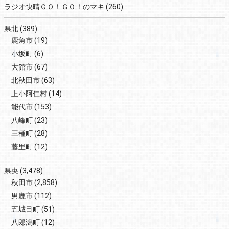
ラジオ快晴ＧＯ！ＧＯ！のマキ
(260)
県北
(389)
鹿角市
(19)
小坂町
(6)
大館市
(67)
北秋田市
(63)
上小阿仁村
(14)
能代市
(153)
八峰町
(23)
三種町
(28)
藤里町
(12)
県央
(3,478)
秋田市
(2,858)
男鹿市
(112)
五城目町
(51)
八郎潟町
(12)