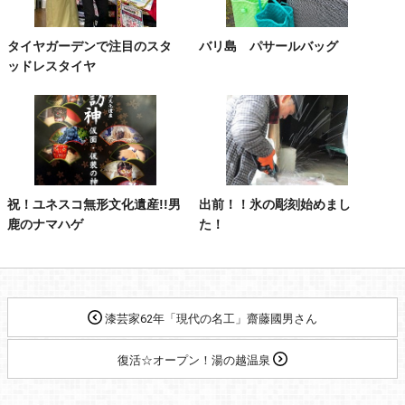
タイヤガーデンで注目のスタ
バリ島 パサールバッグ
ッドレスタイヤ
祝！ユネスコ無形文化遺産!!男
出前！！氷の彫刻始めまし
鹿のナマハゲ
た！
漆芸家62年「現代の名工」齋藤國男さん
復活☆オープン！湯の越温泉