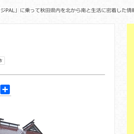
市
Pi
共
nt
有
er
e
st