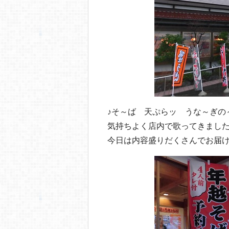
o
o
k
♪そ～ば 天ぷらッ うな～ぎの
気持ちよく店内で歌ってきまし
今日は内容盛りだくさんでお届