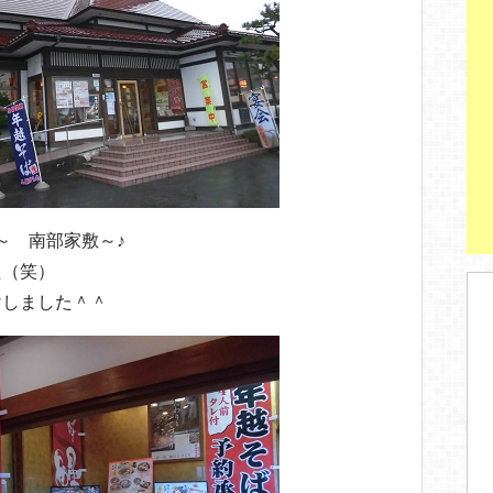
～ 南部家敷～♪
た（笑）
けしました＾＾