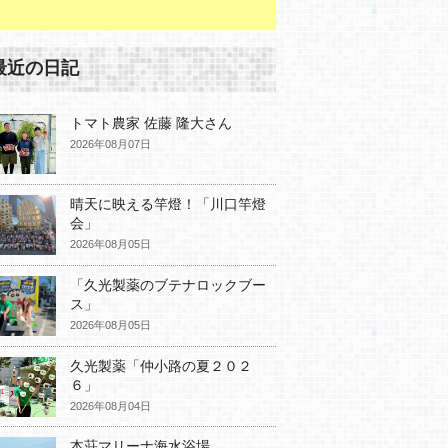
最近の日記
トマト農家 佐藤 隆大さん
2026年08月07日
晴天に映える竿燈！「川口竿燈
会」
2026年08月05日
「久光製薬のブテナロックブー
ス」
2026年08月05日
久光製薬「仲小路の夏２０２
６」
2026年08月04日
本荘マリーナ海水浴場