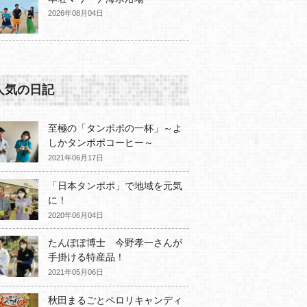
2026年08月04日
人気の日記
至極の「タンポポの一杯」～よ
しかタンポポコーヒー～
2021年06月17日
「日本タンポポ」で地域を元気
に！
2020年06月04日
たんぽぽ博士 今野孝一さんが
手掛ける特産品！
2021年05月06日
秋田まるごとペロリキャンディ