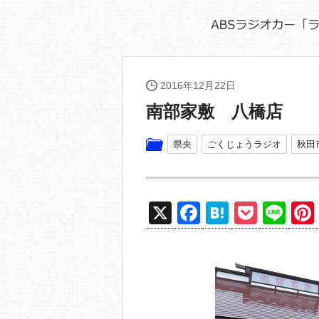
2016年12月22日
南部家敷 八橋店
県央
ごくじょうラジオ
秋田
X
F
H
P
Li
a
at
o
n
c
e
ck
e
e
n
et
b
a