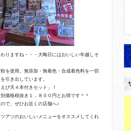
終わりますね・・・大晦日にはおいしい年越しそ
！
ば粉を使用。無添加・無着色・合成着色料を一切
けを引き出しています。
 えび天４本付きセット」！
特別価格税抜き１，８００円とお得です＾＾
ので、ぜひお近くの店舗へ♪
アツアツのおいしいメニューをオススメしてくれ