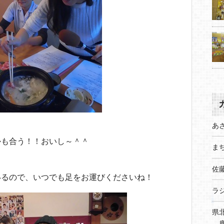
あ
・
かも合う！！おいし～＾＾
まち
佐
いるので、いつでも足をお運びくださいね！
ラ
県