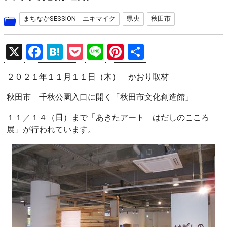
まちなかSESSION エキマイク
県央
秋田市
X
F
H
P
Li
Pi
共
a
at
o
n
nt
有
２０２１年１１月１１日（木） かおり取材
ce
e
ck
e
er
b
n
et
es
秋田市 千秋公園入口に開く「秋田市文化創造館」
o
a
t
１１／１４（日）まで「あきたアート はだしのこころ
o
展」が行われています。
k