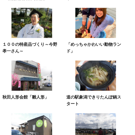
１００の特産品づくり～今野
「めっちゃかわいい動物ラン
孝一さん～
ド」
秋田人形会館「雛人形」
道の駅象潟できりたんぽ鍋ス
タート