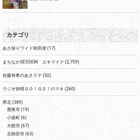
カテゴリ
あさ採りワイド秋田便
(17)
まちなかSESSION エキマイク
(2,759)
佐藤有希のあさラテ
(50)
ラジオ快晴ＧＯ！ＧＯ！のマキ
(260)
県北
(389)
鹿角市
(19)
小坂町
(6)
大館市
(67)
北秋田市
(63)