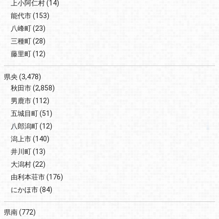
上小阿仁村
(14)
能代市
(153)
八峰町
(23)
三種町
(28)
藤里町
(12)
県央
(3,478)
秋田市
(2,858)
男鹿市
(112)
五城目町
(51)
八郎潟町
(12)
潟上市
(140)
井川町
(13)
大潟村
(22)
由利本荘市
(176)
にかほ市
(84)
県南
(772)