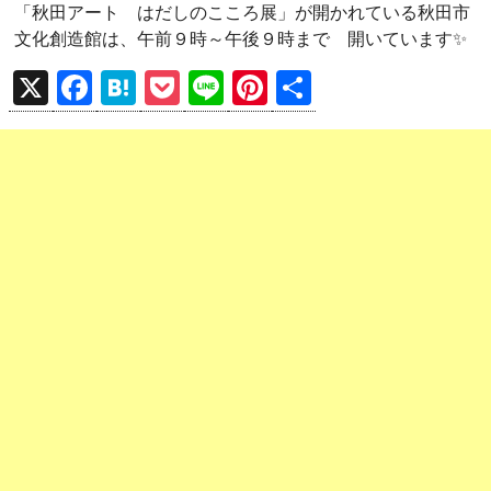
「秋田アート はだしのこころ展」が開かれている秋田市
文化創造館は、午前９時～午後９時まで 開いています✨
X
F
H
P
Li
Pi
共
a
at
o
n
nt
有
ce
e
ck
e
er
b
n
et
es
o
a
t
o
k