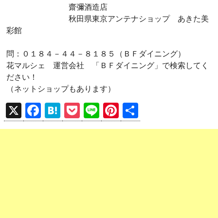
齋彌酒造店
秋田県東京アンテナショップ あきた美
彩館
問：０１８４－４４－８１８５（ＢＦダイニング）
花マルシェ 運営会社 「ＢＦダイニング」で検索してく
ださい！
（ネットショップもあります）
X
F
H
P
Li
Pi
共
a
at
o
n
nt
有
ce
e
ck
e
er
b
n
et
es
o
a
t
o
k