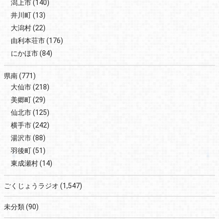
潟上市
(140)
井川町
(13)
大潟村
(22)
由利本荘市
(176)
にかほ市
(84)
県南
(771)
大仙市
(218)
美郷町
(29)
仙北市
(125)
横手市
(242)
湯沢市
(88)
羽後町
(51)
東成瀬村
(14)
ごくじょうラジオ
(1,547)
未分類
(90)