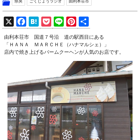
県央
ごくじょうラジオ
由利本荘市
X
F
H
P
Li
Pi
共
a
at
o
n
nt
有
由利本荘市 国道７号沿 道の駅西目にある
ce
e
ck
e
er
「ＨＡＮＡ ＭＡＲＣＨＥ（ハナマルシェ）」
b
n
et
es
店内で焼き上げるバームクーヘンが人気のお店です。
o
a
t
o
k