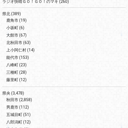
ラジオ快晴ＧＯ！ＧＯ！のマキ
(260)
県北
(389)
鹿角市
(19)
小坂町
(6)
大館市
(67)
北秋田市
(63)
上小阿仁村
(14)
能代市
(153)
八峰町
(23)
三種町
(28)
藤里町
(12)
県央
(3,478)
秋田市
(2,858)
男鹿市
(112)
五城目町
(51)
八郎潟町
(12)