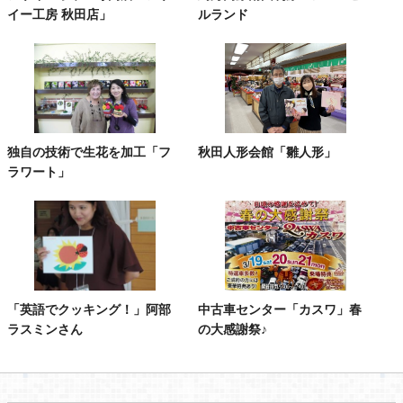
イー工房 秋田店」
ルランド
独自の技術で生花を加工「フ
秋田人形会館「雛人形」
ラワート」
「英語でクッキング！」阿部
中古車センター「カスワ」春
ラスミンさん
の大感謝祭♪