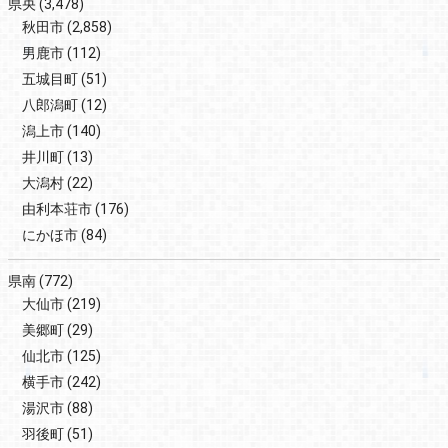
県央
(3,478)
秋田市
(2,858)
男鹿市
(112)
五城目町
(51)
八郎潟町
(12)
潟上市
(140)
井川町
(13)
大潟村
(22)
由利本荘市
(176)
にかほ市
(84)
県南
(772)
大仙市
(219)
美郷町
(29)
仙北市
(125)
横手市
(242)
湯沢市
(88)
羽後町
(51)