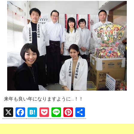
来年も良い年になりますように…！！
X
F
H
P
Li
Pi
共
a
at
o
n
nt
有
ce
e
ck
e
er