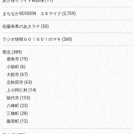
あさ採りワイド秋田便
(17)
まちなかSESSION エキマイク
(2,759)
佐藤有希のあさラテ
(50)
ラジオ快晴ＧＯ！ＧＯ！のマキ
(260)
県北
(389)
鹿角市
(19)
小坂町
(6)
大館市
(67)
北秋田市
(63)
上小阿仁村
(14)
能代市
(153)
八峰町
(23)
三種町
(28)
藤里町
(12)