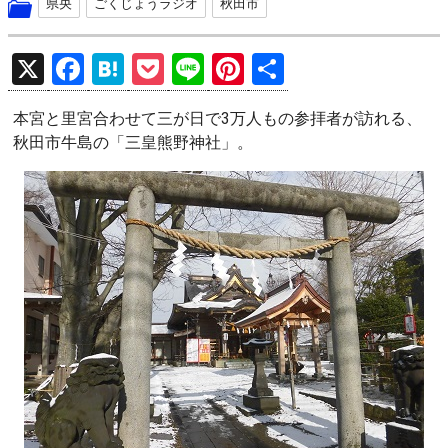
県央
ごくじょうラジオ
秋田市
X
F
H
P
Li
Pi
共
a
at
o
n
nt
有
本宮と里宮合わせて三が日で3万人もの参拝者が訪れる、
ce
e
ck
e
er
秋田市牛島の「三皇熊野神社」。
b
n
et
es
o
a
t
o
k