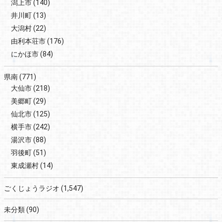
潟上市
(140)
井川町
(13)
大潟村
(22)
由利本荘市
(176)
にかほ市
(84)
県南
(771)
大仙市
(218)
美郷町
(29)
仙北市
(125)
横手市
(242)
湯沢市
(88)
羽後町
(51)
東成瀬村
(14)
ごくじょうラジオ
(1,547)
未分類
(90)