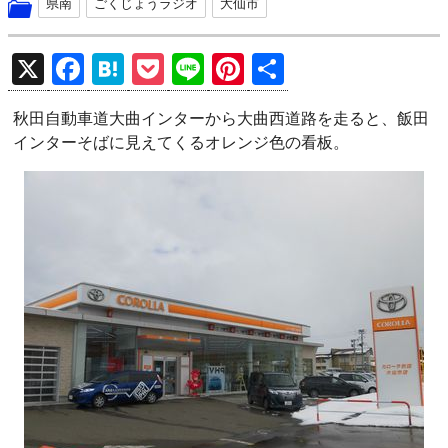
県南
ごくじょうラジオ
大仙市
X
F
H
P
Li
Pi
共
a
at
o
n
nt
有
秋田自動車道大曲インターから大曲西道路を走ると、飯田
ce
e
ck
e
er
インターそばに見えてくるオレンジ色の看板。
b
n
et
es
o
a
t
o
k