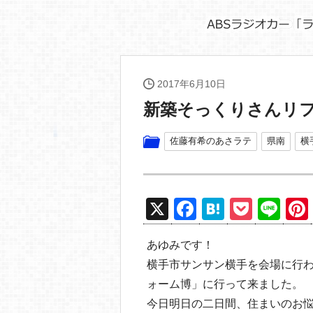
2017年6月10日
新築そっくりさんリ
佐藤有希のあさラテ
県南
横
X
F
H
P
Li
a
at
o
n
あゆみです！
c
e
ck
e
横手市サンサン横手を会場に行
e
n
et
ォーム博」に行って来ました。
b
a
今日明日の二日間、住まいのお