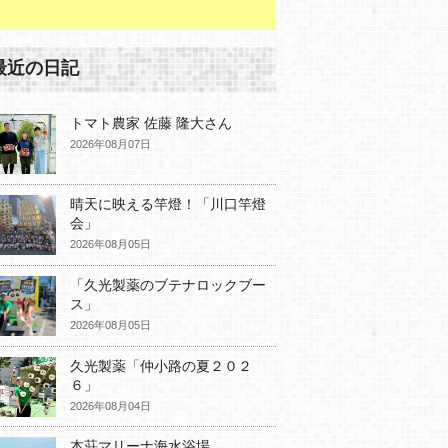
最近の日記
トマト農家 佐藤 隆大さん
2026年08月07日
晴天に映える竿燈！「川口竿燈
会」
2026年08月05日
「久光製薬のブテナロックブー
ス」
2026年08月05日
久光製薬「仲小路の夏２０２
６」
2026年08月04日
本荘マリーナ海水浴場