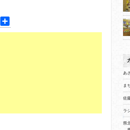
Pi
共
nt
有
er
e
st
あ
まち
佐
ラ
県