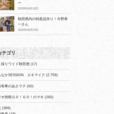
ー
2020年06月10日
秋田県内の特産品作り！今野孝
一さん
2020年09月24日
カテゴリ
さ採りワイド秋田便
(17)
なかSESSION エキマイク
(2,759)
藤有希のあさラテ
(50)
ジオ快晴ＧＯ！ＧＯ！のマキ
(260)
北
(389)
鹿角市
(19)