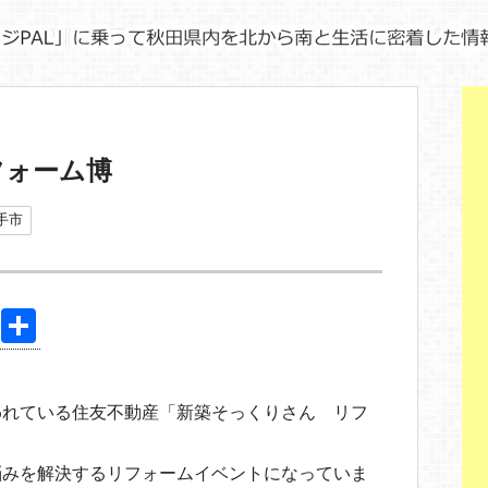
フォーム博
手市
Pi
共
nt
有
er
われている住友不動産「新築そっくりさん リフ
e
st
悩みを解決するリフォームイベントになっていま