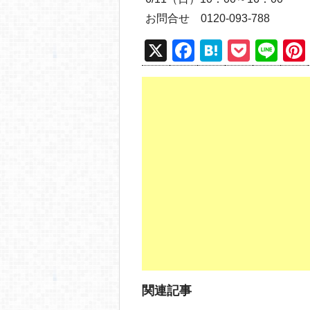
お問合せ 0120-093-788
X
F
H
P
Li
a
at
o
n
c
e
ck
e
e
n
et
b
a
o
o
k
関連記事