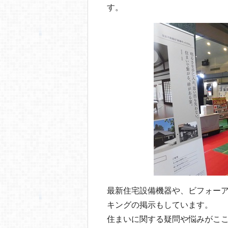
o
す。
o
k
最新住宅設備機器や、ビフォー
キングの掲示もしています。
住まいに関する疑問や悩みがこ