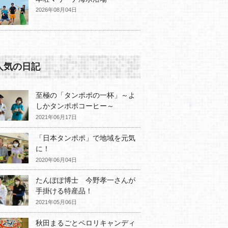
2026年08月04日
人気の日記
至極の「タンポポの一杯」～よ
しかタンポポコーヒー～
2021年06月17日
「日本タンポポ」で地域を元気
に！
2020年06月04日
たんぽぽ博士 今野孝一さんが
手掛ける特産品！
2021年05月06日
秋田まるごとペロリキャンディ