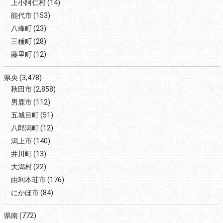
上小阿仁村
(14)
能代市
(153)
八峰町
(23)
三種町
(28)
藤里町
(12)
県央
(3,478)
秋田市
(2,858)
男鹿市
(112)
五城目町
(51)
八郎潟町
(12)
潟上市
(140)
井川町
(13)
大潟村
(22)
由利本荘市
(176)
にかほ市
(84)
県南
(772)