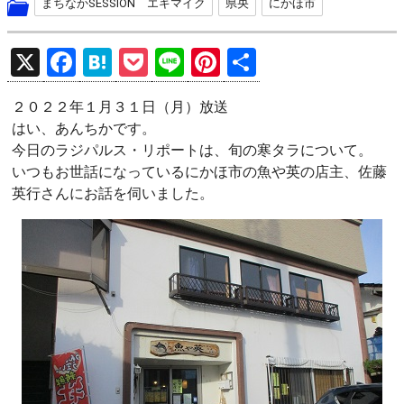
まちなかSESSION エキマイク
県央
にかほ市
X
F
H
P
Li
Pi
共
a
at
o
n
nt
有
２０２２年１月３１日（月）放送
ce
e
ck
e
er
はい、あんちかです。
b
n
et
es
今日のラジパルス・リポートは、旬の寒タラについて。
o
a
t
いつもお世話になっているにかほ市の魚や英の店主、佐藤
英行さんにお話を伺いました。
o
k