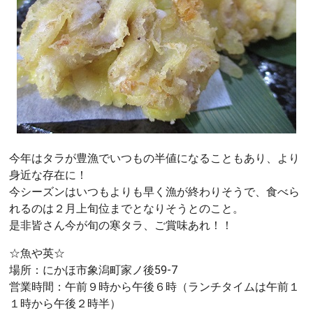
今年はタラが豊漁でいつもの半値になることもあり、より
身近な存在に！
今シーズンはいつもよりも早く漁が終わりそうで、食べら
れるのは２月上旬位までとなりそうとのこと。
是非皆さん今が旬の寒タラ、ご賞味あれ！！
☆魚や英☆
場所：にかほ市象潟町家ノ後59-7
営業時間：午前９時から午後６時（ランチタイムは午前１
１時から午後２時半）