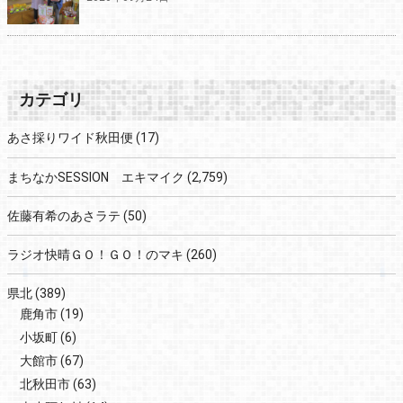
カテゴリ
あさ採りワイド秋田便
(17)
まちなかSESSION エキマイク
(2,759)
佐藤有希のあさラテ
(50)
ラジオ快晴ＧＯ！ＧＯ！のマキ
(260)
県北
(389)
鹿角市
(19)
小坂町
(6)
大館市
(67)
北秋田市
(63)