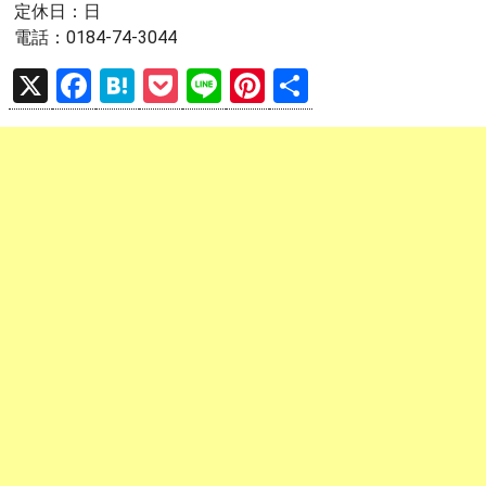
定休日：日
電話：0184-74-3044
X
F
H
P
Li
Pi
共
a
at
o
n
nt
有
ce
e
ck
e
er
b
n
et
es
o
a
t
o
k