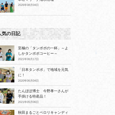
2026年08月04日
人気の日記
至極の「タンポポの一杯」～よ
しかタンポポコーヒー～
2021年06月17日
「日本タンポポ」で地域を元気
に！
2020年06月04日
たんぽぽ博士 今野孝一さんが
手掛ける特産品！
2021年05月06日
秋田まるごとペロリキャンディ