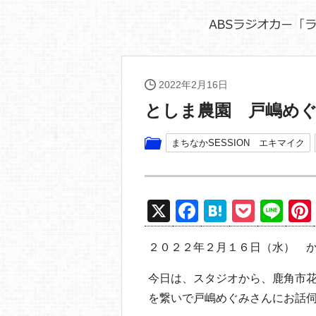
2022年2月16日
としま農園 戸嶋め
まちなかSESSION エキマイク
X
F
H
P
Li
a
at
o
n
２０２２年２月１６日（水） 
c
e
ck
e
e
n
et
今日は、スタジオから、鹿角市花
b
a
を繋いで戸嶋めぐみさんにお話伺