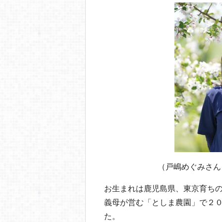
o
o
k
（戸嶋めぐみさん
お生まれは鹿児島県、東京育ちの
義母が営む「としま農園」で２
た。