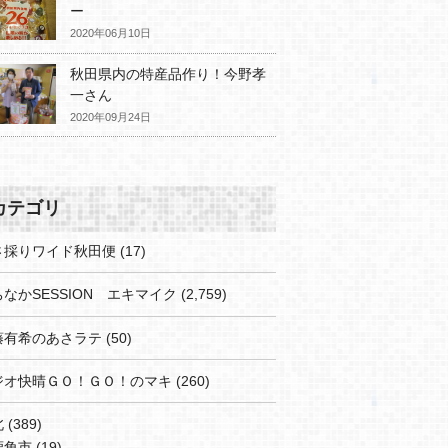
ー
2020年06月10日
秋田県内の特産品作り！今野孝
一さん
2020年09月24日
カテゴリ
さ採りワイド秋田便
(17)
なかSESSION エキマイク
(2,759)
藤有希のあさラテ
(50)
ジオ快晴ＧＯ！ＧＯ！のマキ
(260)
北
(389)
鹿角市
(19)