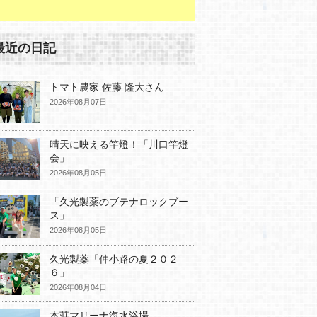
最近の日記
トマト農家 佐藤 隆大さん
2026年08月07日
晴天に映える竿燈！「川口竿燈
会」
2026年08月05日
「久光製薬のブテナロックブー
ス」
2026年08月05日
久光製薬「仲小路の夏２０２
６」
2026年08月04日
本荘マリーナ海水浴場