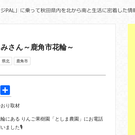
ぐみさん～鹿角市花輪～
県北
鹿角市
Pi
共
nt
有
かおり取材
er
e
輪にある りんご果樹園「としま農園」にお電話
st
いました🎙