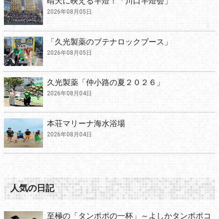
晴天に映える竿燈！「川口竿燈会」
2026年08月05日
「久光製薬のブテナロックブース」
2026年08月05日
久光製薬「仲小路の夏２０２６」
2026年08月04日
本荘マリーナ海水浴場
2026年08月04日
人気の日記
至極の「タンポポの一杯」～よしかタンポポコ