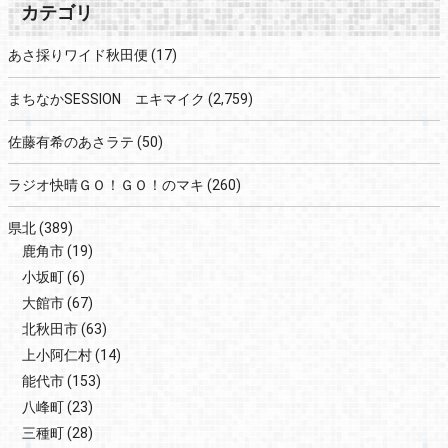
カテゴリ
あさ採りワイド秋田便
(17)
まちなかSESSION エキマイク
(2,759)
佐藤有希のあさラテ
(50)
ラジオ快晴ＧＯ！ＧＯ！のマキ
(260)
県北
(389)
鹿角市
(19)
小坂町
(6)
大館市
(67)
北秋田市
(63)
上小阿仁村
(14)
能代市
(153)
八峰町
(23)
三種町
(28)