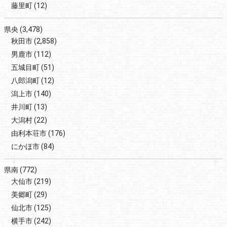
藤里町
(12)
県央
(3,478)
秋田市
(2,858)
男鹿市
(112)
五城目町
(51)
八郎潟町
(12)
潟上市
(140)
井川町
(13)
大潟村
(22)
由利本荘市
(176)
にかほ市
(84)
県南
(772)
大仙市
(219)
美郷町
(29)
仙北市
(125)
横手市
(242)