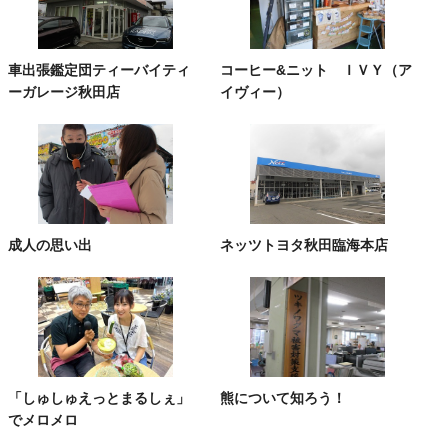
車出張鑑定団ティーバイティ
コーヒー&ニット ＩＶＹ（ア
ーガレージ秋田店
イヴィー）
成人の思い出
ネッツトヨタ秋田臨海本店
「しゅしゅえっとまるしぇ」
熊について知ろう！
でメロメロ