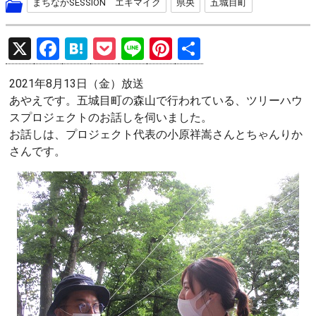
まちなかSESSION エキマイク
県央
五城目町
X
F
H
P
Li
Pi
共
a
at
o
n
nt
有
2021年8月13日（金）放送
ce
e
ck
e
er
あやえです。五城目町の森山で行われている、ツリーハウ
b
n
et
es
スプロジェクトのお話しを伺いました。
o
a
t
お話しは、プロジェクト代表の小原祥嵩さんとちゃんりか
さんです。
o
k