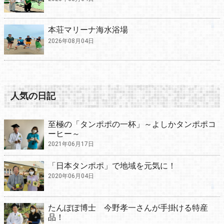
本荘マリーナ海水浴場
2026年08月04日
人気の日記
至極の「タンポポの一杯」～よしかタンポポコ
ーヒー～
2021年06月17日
「日本タンポポ」で地域を元気に！
2020年06月04日
たんぽぽ博士 今野孝一さんが手掛ける特産
品！