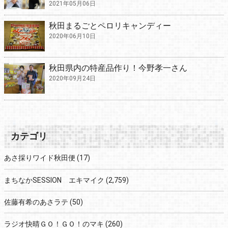
2021年05月06日
秋田まるごとペロリキャンディー
2020年06月10日
秋田県内の特産品作り！今野孝一さん
2020年09月24日
カテゴリ
あさ採りワイド秋田便
(17)
まちなかSESSION エキマイク
(2,759)
佐藤有希のあさラテ
(50)
ラジオ快晴ＧＯ！ＧＯ！のマキ
(260)