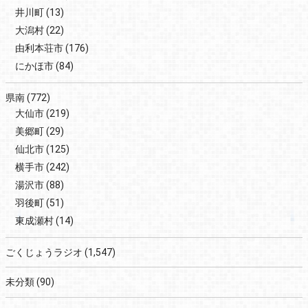
井川町
(13)
大潟村
(22)
由利本荘市
(176)
にかほ市
(84)
県南
(772)
大仙市
(219)
美郷町
(29)
仙北市
(125)
横手市
(242)
湯沢市
(88)
羽後町
(51)
東成瀬村
(14)
ごくじょうラジオ
(1,547)
未分類
(90)