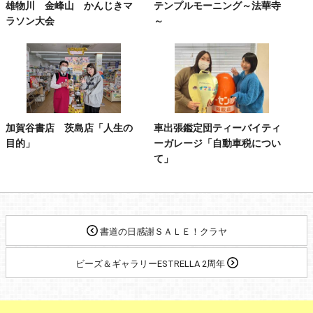
雄物川 金峰山 かんじきマ
テンプルモーニング～法華寺
ラソン大会
～
加賀谷書店 茨島店「人生の
車出張鑑定団ティーバイティ
目的」
ーガレージ「自動車税につい
て」
書道の日感謝ＳＡＬＥ！クラヤ
ビーズ＆ギャラリーESTRELLA 2周年