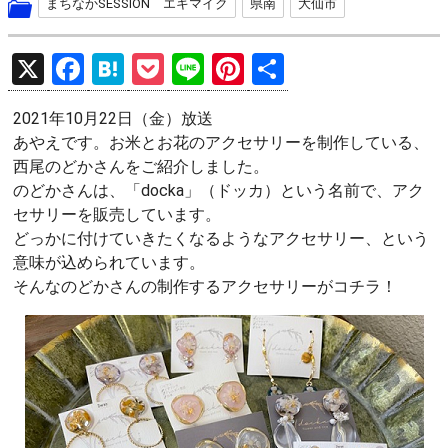
まちなかSESSION エキマイク
県南
大仙市
X
F
H
P
Li
Pi
共
a
at
o
n
nt
有
2021年10月22日（金）放送
ce
e
ck
e
er
あやえです。お米とお花のアクセサリーを制作している、
b
n
et
es
西尾のどかさんをご紹介しました。
o
a
t
のどかさんは、「docka」（ドッカ）という名前で、アク
セサリーを販売しています。
o
どっかに付けていきたくなるようなアクセサリー、という
k
意味が込められています。
そんなのどかさんの制作するアクセサリーがコチラ！