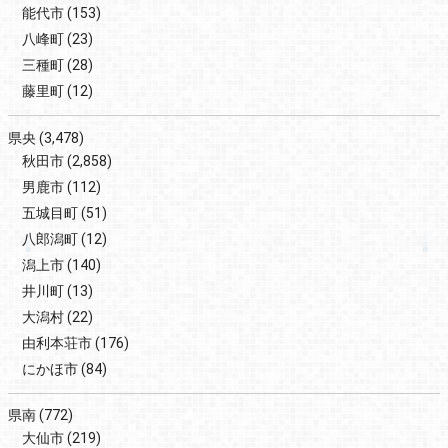
能代市
(153)
八峰町
(23)
三種町
(28)
藤里町
(12)
県央
(3,478)
秋田市
(2,858)
男鹿市
(112)
五城目町
(51)
八郎潟町
(12)
潟上市
(140)
井川町
(13)
大潟村
(22)
由利本荘市
(176)
にかほ市
(84)
県南
(772)
大仙市
(219)