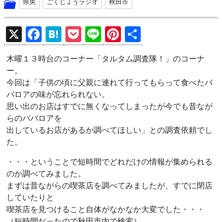
県央
ごくじょうラジオ
秋田市
X
F
H
P
Li
Pi
共
a
at
o
n
nt
有
木曜１３時台のコーナー「タルタム調査隊！」のコーナ
ce
e
ck
e
er
ー。
b
n
et
es
今回は「子供の頃に父親に連れて行ってもらって食べたバ
o
a
t
バロアの味が忘れられない。
思い出のお店はすでに無くなってしまったが今でも昔なが
o
らのババロアを
k
出しているお店があるか調べてほしい」との調査依頼でし
た。
・・・ということで短時間でどれだけの情報が集められる
のか調べてみました。
まずは昔ながらの喫茶店を調べてみましたが、すでに閉店
していたりと
喫茶店を見つけること自体がなかなか大変でした・・・
（短時間だったので秋田市内で検索）