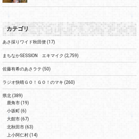
カテゴリ
あさ採りワイド秋田便
(17)
まちなかSESSION エキマイク
(2,759)
佐藤有希のあさラテ
(50)
ラジオ快晴ＧＯ！ＧＯ！のマキ
(260)
県北
(389)
鹿角市
(19)
小坂町
(6)
大館市
(67)
北秋田市
(63)
上小阿仁村
(14)