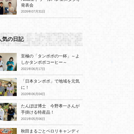
発表会
2026年07月31日
人気の日記
至極の「タンポポの一杯」～よ
しかタンポポコーヒー～
2021年06月17日
「日本タンポポ」で地域を元気
に！
2020年06月04日
たんぽぽ博士 今野孝一さんが
手掛ける特産品！
2021年05月06日
秋田まるごとペロリキャンディ