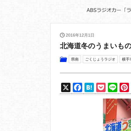
2016年12月1日
北海道冬のうまいも
県南
ごくじょうラジオ
横手
X
F
H
P
Li
a
at
o
n
c
e
ck
e
e
n
et
b
a