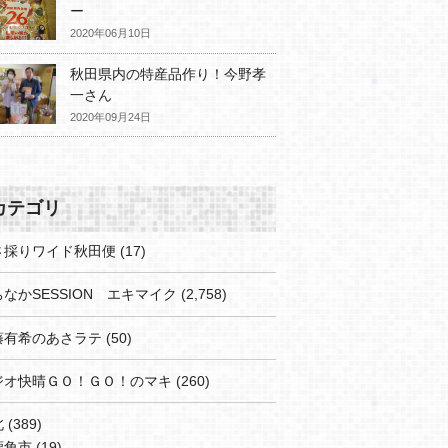
ー
2020年06月10日
秋田県内の特産品作り！今野孝
一さん
2020年09月24日
カテゴリ
さ採りワイド秋田便
(17)
なかSESSION エキマイク
(2,758)
藤有希のあさラテ
(50)
ジオ快晴ＧＯ！ＧＯ！のマキ
(260)
北
(389)
鹿角市
(19)