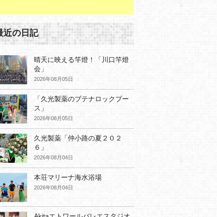
最近の日記
晴天に映える竿燈！「川口竿燈
会」
2026年08月05日
「久光製薬のブテナロックブー
ス」
2026年08月05日
久光製薬「仲小路の夏２０２
６」
2026年08月04日
本荘マリーナ海水浴場
2026年08月04日
Akitaエトワールバレエスタジオ