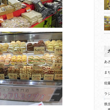
あ
まち
佐
ラ
県