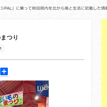
のまつり
市
Pi
共
nt
有
er
e
st