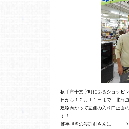
o
o
k
横手市十文字町にあるショッピ
日から１２月１１日まで「北海
建物向かって左側の入り口正面
す！
催事担当の渡部剣さんに・・・