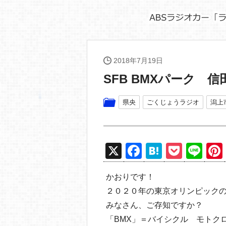
2018年7月19日
SFB BMXパーク 
県央
ごくじょうラジオ
潟上
X
F
H
P
Li
a
at
o
n
かおりです！
c
e
ck
e
２０２０年の東京オリンピックの
e
n
et
みなさん、ご存知ですか？
b
a
「BMX」＝バイシクル モトク