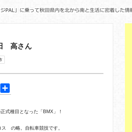
信田 高さん
市
Pi
共
nt
有
er
正式種目となった「BMX」！
e
st
ロス の略。自転車競技です。