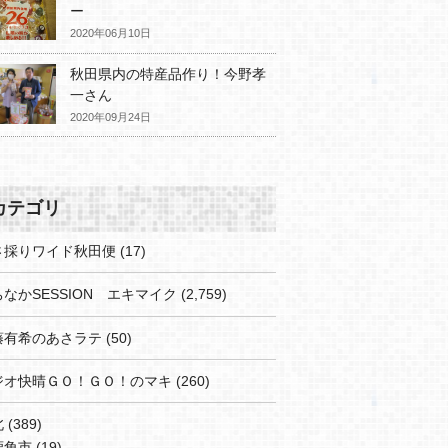
ー
2020年06月10日
秋田県内の特産品作り！今野孝
一さん
2020年09月24日
カテゴリ
さ採りワイド秋田便
(17)
なかSESSION エキマイク
(2,759)
藤有希のあさラテ
(50)
ジオ快晴ＧＯ！ＧＯ！のマキ
(260)
北
(389)
鹿角市
(19)