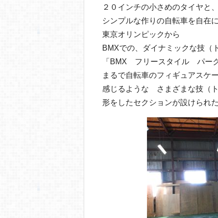
o
２０インチの小さめのタイヤと
o
シンプルな作りの自転車を自在
k
東京オリンピックから
BMXでの、ダイナミックな技（
「BMX フリースタイル パー
まるで自転車のフィギュアスケ
感じるような さまざまな技（
形をしたセクションが設けられ