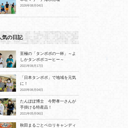
2026年08月04日
人気の日記
至極の「タンポポの一杯」～よ
しかタンポポコーヒー～
2021年06月17日
「日本タンポポ」で地域を元気
に！
2020年06月04日
たんぽぽ博士 今野孝一さんが
手掛ける特産品！
2021年05月06日
秋田まるごとペロリキャンディ