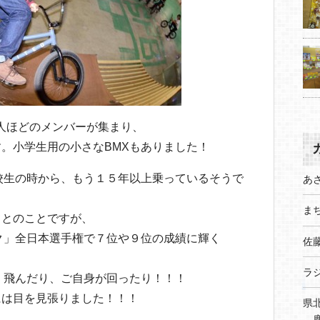
１０人ほどのメンバーが集まり、
。小学生用の小さなBMXもありました！
校生の時から、もう１５年以上乗っているそうで
あ
まち
てとのことですが、
ク」全日本選手権で７位や９位の成績に輝く
佐
ラ
、飛んだり、ご自身が回ったり！！！
には目を見張りました！！！
県