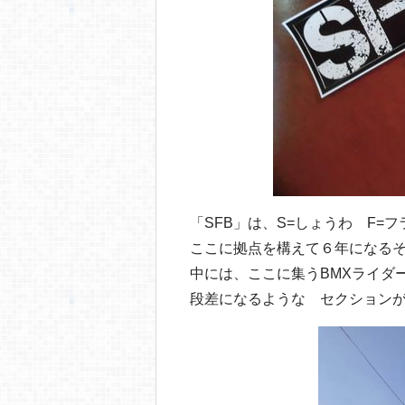
「SFB」は、S=しょうわ F=フ
ここに拠点を構えて６年になる
中には、ここに集うBMXライダ
段差になるような セクション