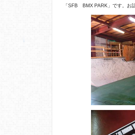
「SFB BMX PARK」です。