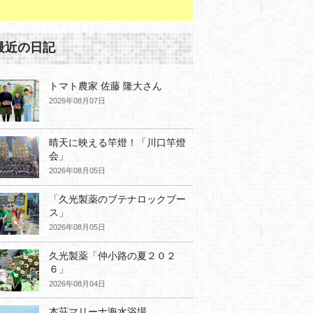
最近の日記
トマト農家 佐藤 隆大さん
2026年08月07日
晴天に映える竿燈！「川口竿燈
会」
2026年08月05日
「久光製薬のブテナロックブー
ス」
2026年08月05日
久光製薬「仲小路の夏２０２
６」
2026年08月04日
本荘マリーナ海水浴場