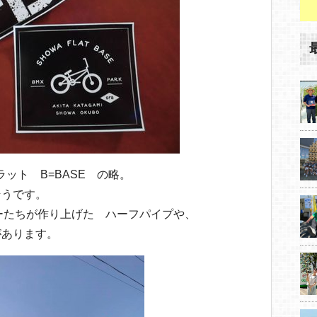
ラット B=BASE の略。
そうです。
ーたちが作り上げた ハーフパイプや、
があります。