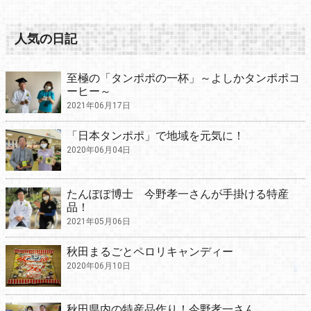
人気の日記
至極の「タンポポの一杯」～よしかタンポポコ
ーヒー～
2021年06月17日
「日本タンポポ」で地域を元気に！
2020年06月04日
たんぽぽ博士 今野孝一さんが手掛ける特産
品！
2021年05月06日
秋田まるごとペロリキャンディー
2020年06月10日
秋田県内の特産品作り！今野孝一さん