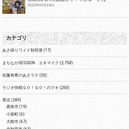
2020年09月24日
カテゴリ
あさ採りワイド秋田便
(17)
まちなかSESSION エキマイク
(2,758)
佐藤有希のあさラテ
(50)
ラジオ快晴ＧＯ！ＧＯ！のマキ
(260)
県北
(389)
鹿角市
(19)
小坂町
(6)
大館市
(67)