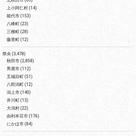
北秋田市
(63)
上小阿仁村
(14)
能代市
(153)
八峰町
(23)
三種町
(28)
藤里町
(12)
県央
(3,478)
秋田市
(2,858)
男鹿市
(112)
五城目町
(51)
八郎潟町
(12)
潟上市
(140)
井川町
(13)
大潟村
(22)
由利本荘市
(176)
にかほ市
(84)