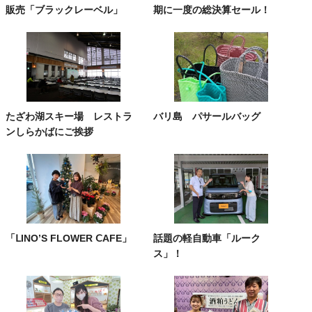
販売「ブラックレーベル」
期に一度の総決算セール！
たざわ湖スキー場 レストラ
バリ島 パサールバッグ
ンしらかばにご挨拶
「ⅬINO’S FLOWER ⅭAFE」
話題の軽自動車「ルーク
ス」！