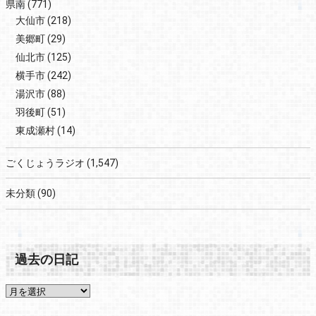
県南
(771)
大仙市
(218)
美郷町
(29)
仙北市
(125)
横手市
(242)
湯沢市
(88)
羽後町
(51)
東成瀬村
(14)
ごくじょうラジオ
(1,547)
未分類
(90)
過去の日記