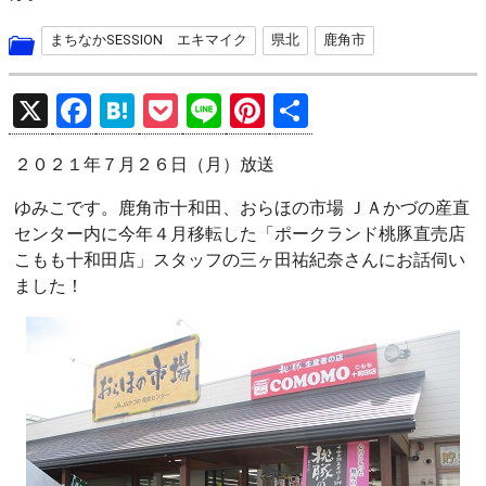
まちなかSESSION エキマイク
県北
鹿角市
X
F
H
P
Li
Pi
共
a
at
o
n
nt
有
２０２１年７月２６日（月）放送
ce
e
ck
e
er
b
n
et
es
ゆみこです。鹿角市十和田、おらほの市場 ＪＡかづの産直
センター内に今年４月移転した「ポークランド桃豚直売店
o
a
t
こもも十和田店」スタッフの三ヶ田祐紀奈さんにお話伺い
o
ました！
k