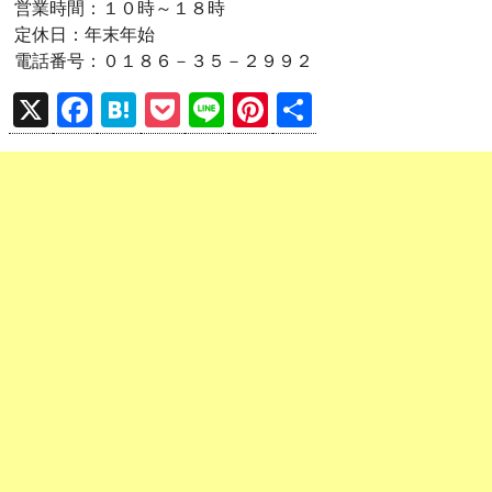
営業時間：１０時～１８時
定休日：年末年始
電話番号：０１８６－３５－２９９２
X
F
H
P
Li
Pi
共
a
at
o
n
nt
有
ce
e
ck
e
er
b
n
et
es
o
a
t
o
k