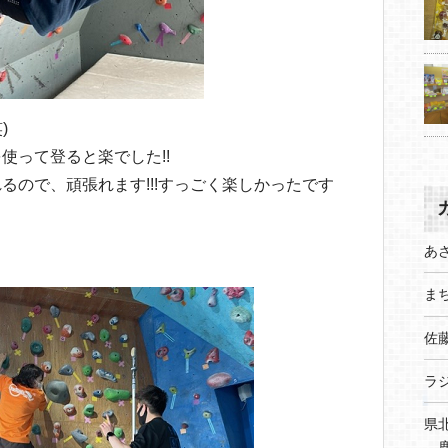
)
使って登ると楽でした!!
るので、頑張れます!!!すっごく楽しかったです
あ
まち
佐
ラ
県