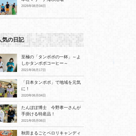
2026年08月04日
人気の日記
至極の「タンポポの一杯」～よ
しかタンポポコーヒー～
2021年06月17日
「日本タンポポ」で地域を元気
に！
2020年06月04日
たんぽぽ博士 今野孝一さんが
手掛ける特産品！
2021年05月06日
秋田まるごとペロリキャンディ