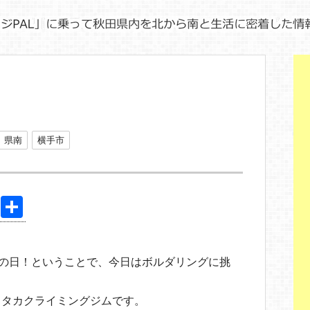
県南
横手市
Pi
共
nt
有
er
ツの日！ということで、今日はボルダリングに挑
e
st
るタカクライミングジムです。