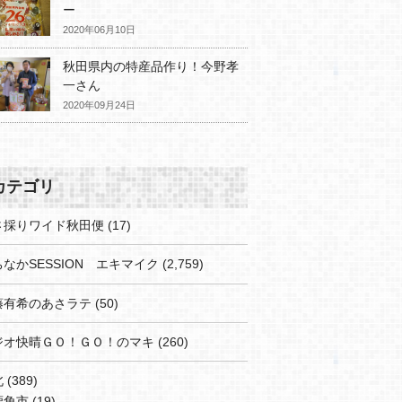
ー
2020年06月10日
秋田県内の特産品作り！今野孝
一さん
2020年09月24日
カテゴリ
さ採りワイド秋田便
(17)
なかSESSION エキマイク
(2,759)
藤有希のあさラテ
(50)
ジオ快晴ＧＯ！ＧＯ！のマキ
(260)
北
(389)
鹿角市
(19)