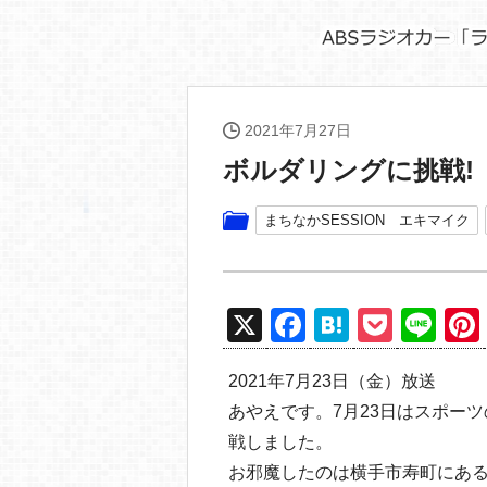
2021年7月27日
ボルダリングに挑戦!
まちなかSESSION エキマイク
X
F
H
P
Li
a
at
o
n
2021年7月23日（金）放送
c
e
ck
e
あやえです。7月23日はスポー
e
n
et
戦しました。
b
a
お邪魔したのは横手市寿町にあ