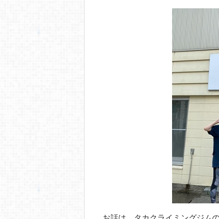
o
o
k
お話は、タカクライミングジム