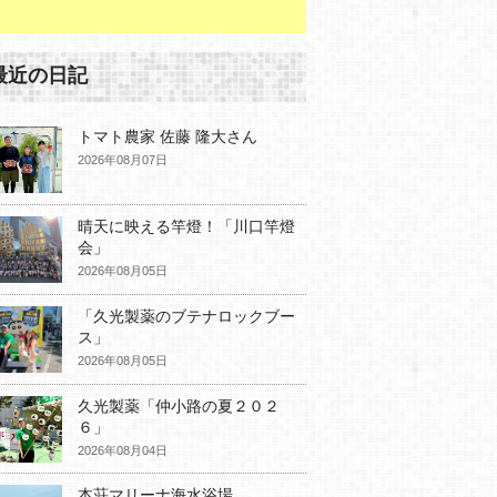
最近の日記
トマト農家 佐藤 隆大さん
2026年08月07日
晴天に映える竿燈！「川口竿燈
会」
2026年08月05日
「久光製薬のブテナロックブー
ス」
2026年08月05日
久光製薬「仲小路の夏２０２
６」
2026年08月04日
本荘マリーナ海水浴場