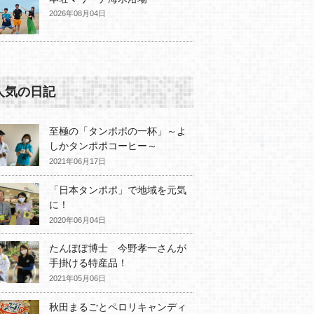
2026年08月04日
人気の日記
至極の「タンポポの一杯」～よ
しかタンポポコーヒー～
2021年06月17日
「日本タンポポ」で地域を元気
に！
2020年06月04日
たんぽぽ博士 今野孝一さんが
手掛ける特産品！
2021年05月06日
秋田まるごとペロリキャンディ