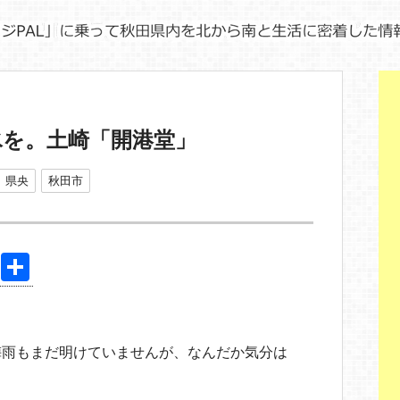
氷を。土崎「開港堂」
県央
秋田市
Pi
共
nt
有
er
e
梅雨もまだ明けていませんが、なんだか気分は
st