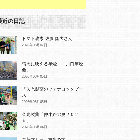
最近の日記
トマト農家 佐藤 隆大さん
2026年08月07日
晴天に映える竿燈！「川口竿燈
会」
2026年08月05日
「久光製薬のブテナロックブー
ス」
2026年08月05日
久光製薬「仲小路の夏２０２
６」
2026年08月04日
本荘マリーナ海水浴場