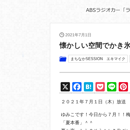
2021年7月1日
懐かしい空間でかき
まちなかSESSION エキマイク
X
F
H
P
Li
a
at
o
n
２０２１年７月１日（木）放送
c
e
ck
e
e
n
et
ゆみこです！今日から７月！！
b
a
「夏本番」＾＾