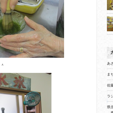
あ
＾＾
まち
佐
ラ
県