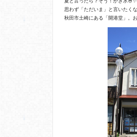
o
夏と言ったら？そう！かき氷🍧✨
思わず「ただいま」と言いたく
o
秋田市土崎にある「開港堂」。
k