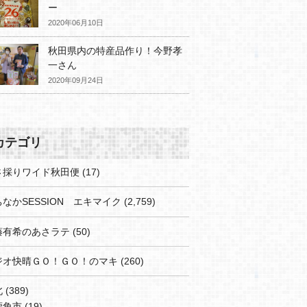
ー
2020年06月10日
秋田県内の特産品作り！今野孝
一さん
2020年09月24日
カテゴリ
さ採りワイド秋田便
(17)
なかSESSION エキマイク
(2,759)
藤有希のあさラテ
(50)
ジオ快晴ＧＯ！ＧＯ！のマキ
(260)
北
(389)
鹿角市
(19)