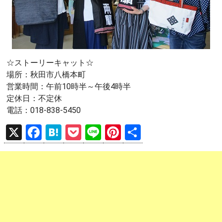
☆ストーリーキャット☆
場所：秋田市八橋本町
営業時間：午前10時半～午後4時半
定休日：不定休
電話：018-838-5450
X
F
H
P
Li
Pi
共
a
at
o
n
nt
有
ce
e
ck
e
er
b
n
et
es
o
a
t
o