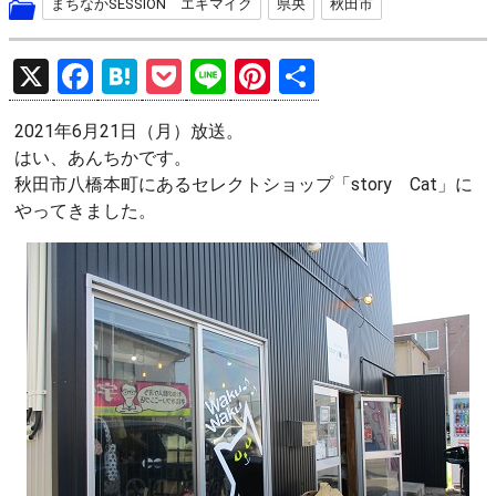
まちなかSESSION エキマイク
県央
秋田市
X
F
H
P
Li
Pi
共
a
at
o
n
nt
有
2021年6月21日（月）放送。
ce
e
ck
e
er
はい、あんちかです。
b
n
et
es
秋田市八橋本町にあるセレクトショップ「story Cat」に
o
a
t
やってきました。
o
k