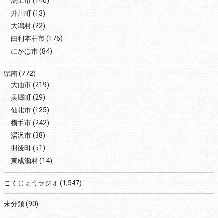
潟上市
(140)
井川町
(13)
大潟村
(22)
由利本荘市
(176)
にかほ市
(84)
県南
(772)
大仙市
(219)
美郷町
(29)
仙北市
(125)
横手市
(242)
湯沢市
(88)
羽後町
(51)
東成瀬村
(14)
ごくじょうラジオ
(1,547)
未分類
(90)