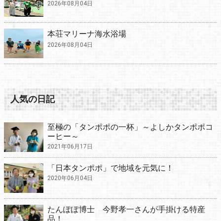
2026年08月04日
本荘マリーナ海水浴場
2026年08月04日
人気の日記
至極の「タンポポの一杯」～よしかタンポポコ
ーヒー～
2021年06月17日
「日本タンポポ」で地域を元気に！
2020年06月04日
たんぽぽ博士 今野孝一さんが手掛ける特産
品！