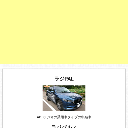
ラジPAL
ABSラジオの乗用車タイプの中継車
ラジパルス