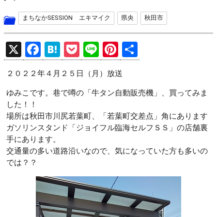
まちなかSESSION エキマイク
県央
秋田市
X
F
H
P
Li
Pi
共
a
at
o
n
nt
有
２０２２年４月２５日（月）放送
ce
e
ck
e
er
b
n
et
es
ゆみこです。巷で噂の「牛タン自動販売機」、買ってみま
した！！
o
a
t
場所は秋田市川尻若葉町、「若葉町交差点」角にあります
o
ガソリンスタンド「ジョイフル臨海セルフＳＳ」の店舗裏
k
手にあります。
交通量の多い道路沿いなので、気になっていた方も多いの
では？？