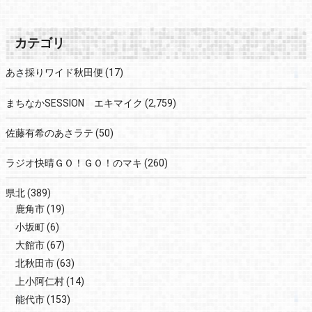
カテゴリ
あさ採りワイド秋田便
(17)
まちなかSESSION エキマイク
(2,759)
佐藤有希のあさラテ
(50)
ラジオ快晴ＧＯ！ＧＯ！のマキ
(260)
県北
(389)
鹿角市
(19)
小坂町
(6)
大館市
(67)
北秋田市
(63)
上小阿仁村
(14)
能代市
(153)