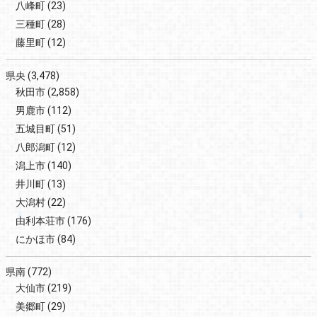
八峰町
(23)
三種町
(28)
藤里町
(12)
県央
(3,478)
秋田市
(2,858)
男鹿市
(112)
五城目町
(51)
八郎潟町
(12)
潟上市
(140)
井川町
(13)
大潟村
(22)
由利本荘市
(176)
にかほ市
(84)
県南
(772)
大仙市
(219)
美郷町
(29)