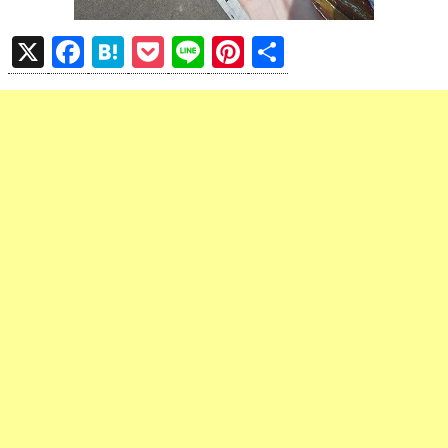
X
F
H
P
Li
Pi
共
a
at
o
n
nt
有
ce
e
ck
e
er
b
n
et
es
o
a
t
o
k