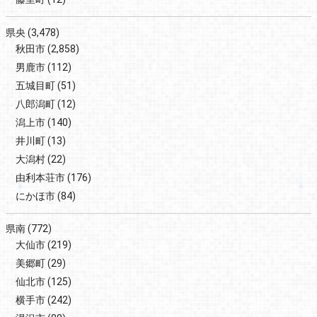
県央
(3,478)
秋田市
(2,858)
男鹿市
(112)
五城目町
(51)
八郎潟町
(12)
潟上市
(140)
井川町
(13)
大潟村
(22)
由利本荘市
(176)
にかほ市
(84)
県南
(772)
大仙市
(219)
美郷町
(29)
仙北市
(125)
横手市
(242)