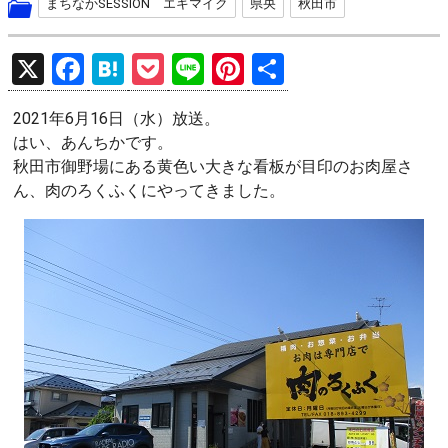
まちなかSESSION エキマイク
県央
秋田市
X
F
H
P
Li
Pi
共
a
at
o
n
nt
有
2021年6月16日（水）放送。
ce
e
ck
e
er
はい、あんちかです。
b
n
et
es
秋田市御野場にある黄色い大きな看板が目印のお肉屋さ
o
a
t
ん、肉のろくふくにやってきました。
o
k