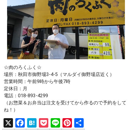
☆肉のろくふく☆
場所：秋田市御野場3-4-5（マルダイ御野場店近く）
営業時間：午前9時から午後7時
定休日：月
電話：018-893-4299
（お惣菜＆お弁当は注文を受けてから作るので予約をして
ね！）
X
F
H
P
Li
Pi
共