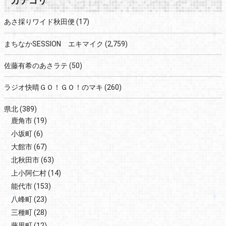
カテゴリ
あさ採りワイド秋田便
(17)
まちなかSESSION エキマイク
(2,759)
佐藤有希のあさラテ
(50)
ラジオ快晴ＧＯ！ＧＯ！のマキ
(260)
県北
(389)
鹿角市
(19)
小坂町
(6)
大館市
(67)
北秋田市
(63)
上小阿仁村
(14)
能代市
(153)
八峰町
(23)
三種町
(28)
藤里町
(12)