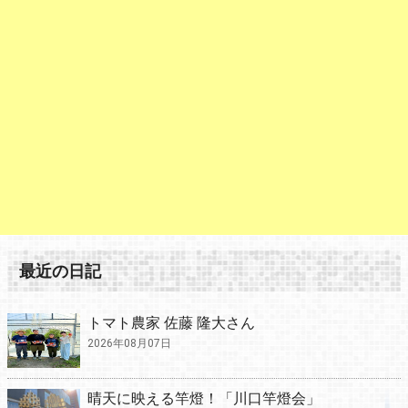
最近の日記
トマト農家 佐藤 隆大さん
2026年08月07日
晴天に映える竿燈！「川口竿燈会」