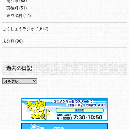
湯沢市
(88)
羽後町
(51)
東成瀬村
(14)
ごくじょうラジオ
(1,547)
未分類
(90)
過去の日記