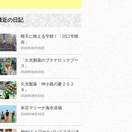
最近の日記
晴天に映える竿燈！「川口竿燈
会」
2026年08月05日
「久光製薬のブテナロックブー
ス」
2026年08月05日
久光製薬「仲小路の夏２０２
６」
2026年08月04日
本荘マリーナ海水浴場
2026年08月04日
Akitaエトワールバレエスタジオ