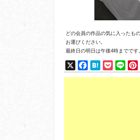
どの会員の作品の気に入ったも
お運びください。
最終日の明日は午後4時までです
X
F
H
P
Li
a
at
o
n
c
e
ck
e
e
n
et
b
a
o
o
k