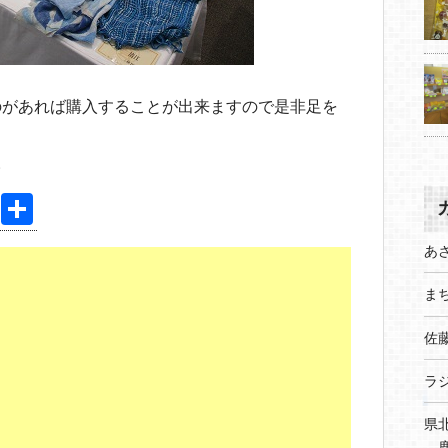
のがあれば購入することが出来ますので是非足を
。
Pi
共
nt
有
あ
er
まち
e
st
佐
ラ
県