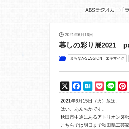
2021年6月16日
暮しの彩り展2021 pa
まちなかSESSION エキマイク
X
F
H
P
Li
a
at
o
n
2021年6月15日（火）放送。
c
e
ck
e
はい、あんちかです。
e
n
et
秋田市中通にあるアトリオン3階
b
a
こちらでは明日まで秋田県工芸家協会