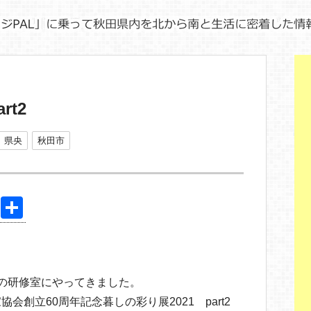
rt2
県央
秋田市
Pi
共
nt
有
er
e
の研修室にやってきました。
st
創立60周年記念暮しの彩り展2021 part2