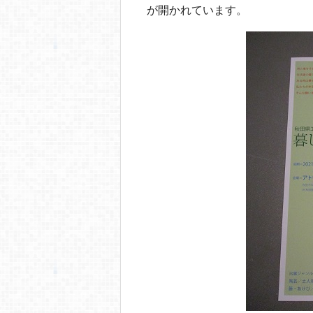
o
が開かれています。
o
k