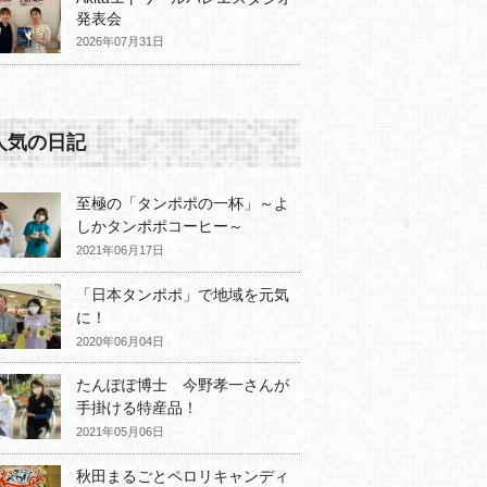
発表会
2026年07月31日
人気の日記
至極の「タンポポの一杯」～よ
しかタンポポコーヒー～
2021年06月17日
「日本タンポポ」で地域を元気
に！
2020年06月04日
たんぽぽ博士 今野孝一さんが
手掛ける特産品！
2021年05月06日
秋田まるごとペロリキャンディ