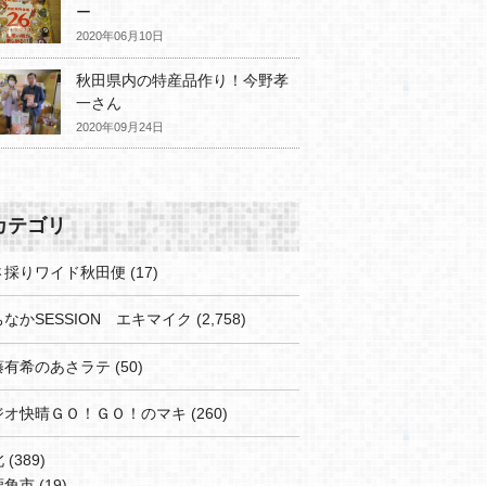
ー
2020年06月10日
秋田県内の特産品作り！今野孝
一さん
2020年09月24日
カテゴリ
さ採りワイド秋田便
(17)
なかSESSION エキマイク
(2,758)
藤有希のあさラテ
(50)
ジオ快晴ＧＯ！ＧＯ！のマキ
(260)
北
(389)
鹿角市
(19)