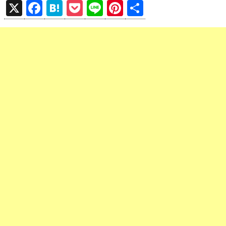
X
F
H
P
Li
Pi
共
a
at
o
n
nt
有
ce
e
ck
e
er
b
n
et
es
o
a
t
o
k