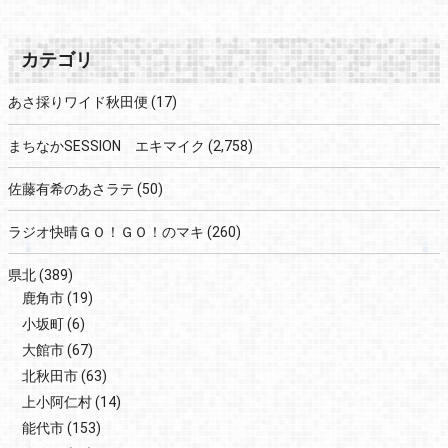
カテゴリ
あさ採りワイド秋田便
(17)
まちなかSESSION エキマイク
(2,758)
佐藤有希のあさラテ
(50)
ラジオ快晴ＧＯ！ＧＯ！のマキ
(260)
県北
(389)
鹿角市
(19)
小坂町
(6)
大館市
(67)
北秋田市
(63)
上小阿仁村
(14)
能代市
(153)