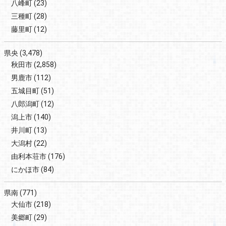
八峰町
(23)
三種町
(28)
藤里町
(12)
県央
(3,478)
秋田市
(2,858)
男鹿市
(112)
五城目町
(51)
八郎潟町
(12)
潟上市
(140)
井川町
(13)
大潟村
(22)
由利本荘市
(176)
にかほ市
(84)
県南
(771)
大仙市
(218)
美郷町
(29)