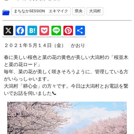
まちなかSESSION エキマイク
県央
大潟村
X
F
H
P
Li
Pi
共
a
at
o
n
nt
有
２０２１年５月１４日（金） かおり
ce
e
ck
e
er
b
n
et
es
春に美しい桜色と菜の花の黄色が美しい大潟村の「桜並木
と菜の花ロード」
o
a
t
毎年、菜の花が美しく咲きそろうように、管理している方
o
がいらっしゃいます。
k
大潟村「耕心会」の方々です。今日は大潟村とお電話を繋
いでお話を伺いました📞