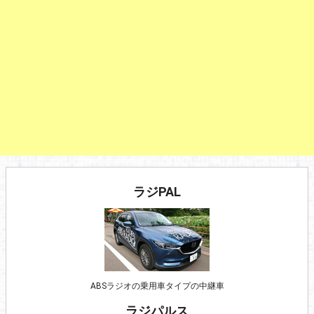
ラジPAL
ABSラジオの乗用車タイプの中継車
ラジパルス