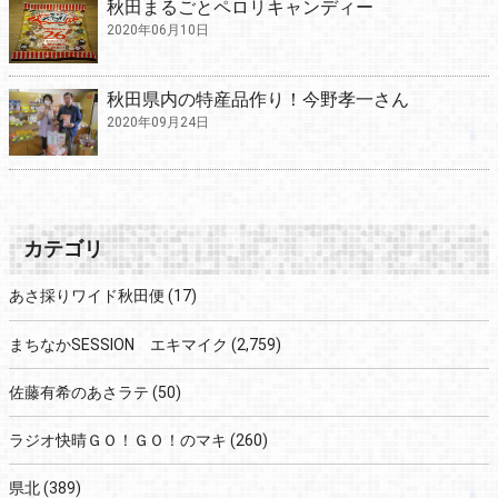
秋田まるごとペロリキャンディー
2020年06月10日
秋田県内の特産品作り！今野孝一さん
2020年09月24日
カテゴリ
あさ採りワイド秋田便
(17)
まちなかSESSION エキマイク
(2,759)
佐藤有希のあさラテ
(50)
ラジオ快晴ＧＯ！ＧＯ！のマキ
(260)
県北
(389)