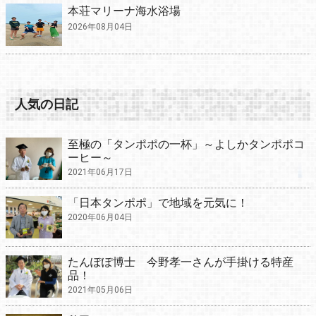
本荘マリーナ海水浴場
2026年08月04日
人気の日記
至極の「タンポポの一杯」～よしかタンポポコ
ーヒー～
2021年06月17日
「日本タンポポ」で地域を元気に！
2020年06月04日
たんぽぽ博士 今野孝一さんが手掛ける特産
品！
2021年05月06日