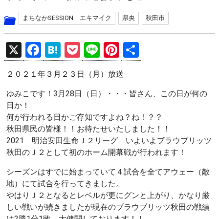
まちなかSESSION エキマイク
県央
秋田市
X
F
H
P
Li
Pi
共
a
at
o
n
nt
有
２０２１年３月２３日（月）放送
ce
e
ck
e
er
b
n
et
es
ゆみこです！3月28日（日）・・・皆さん、この日が何の
日か！
o
a
t
何が行われる日かご存知ですよね？ね！？？
o
秋田県民の皆様！！お待たせいたしました！！
k
2021 明治安田生命Ｊ２リーグ いよいよブラウブリッツ
秋田のＪ２として初のホーム開幕戦が行われます！
シーズンはすでに始まっていて４試合を全てアウェー（敵
地）にて試合を行ってきました。
やはりＪ２となるとレベルが更にグンと上がり、かなり厳
しい戦いが続きましたが現在のブラウブリッツ秋田の戦績
は2勝1分1敗、大健闘しております！！