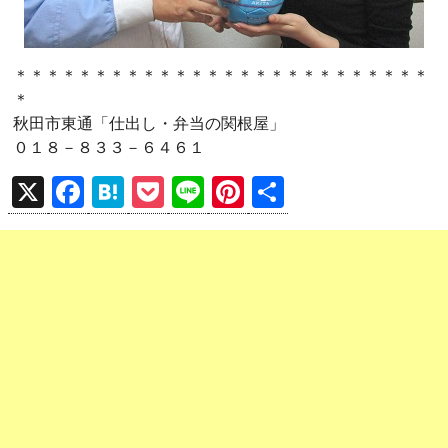
＊＊＊＊＊＊＊＊＊＊＊＊＊＊＊＊＊＊＊＊＊＊＊＊＊＊
＊
秋田市東通「仕出し・弁当の関根屋」
０１８－８３３－６４６１
X
F
H
P
Li
Pi
共
a
at
o
n
nt
有
ce
e
ck
e
er
b
n
et
es
o
a
t
o
k