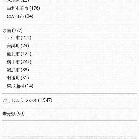
由利本荘市
(176)
にかほ市
(84)
県南
(772)
大仙市
(219)
美郷町
(29)
仙北市
(125)
横手市
(242)
湯沢市
(88)
羽後町
(51)
東成瀬村
(14)
ごくじょうラジオ
(1,547)
未分類
(90)