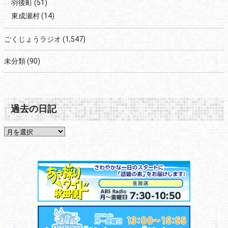
羽後町
(51)
東成瀬村
(14)
ごくじょうラジオ
(1,547)
未分類
(90)
過去の日記