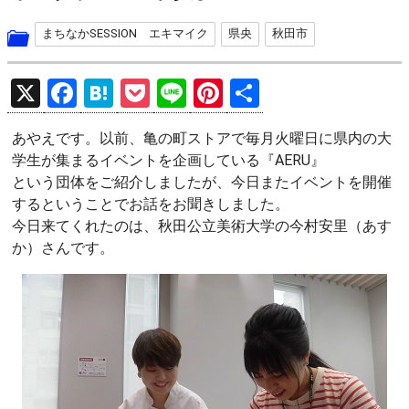
まちなかSESSION エキマイク
県央
秋田市
X
F
H
P
Li
Pi
共
a
at
o
n
nt
有
あやえです。以前、亀の町ストアで毎月火曜日に県内の大
ce
e
ck
e
er
学生が集まるイベントを企画している『AERU』
b
n
et
es
という団体をご紹介しましたが、今日またイベントを開催
o
a
t
するということでお話をお聞きしました。
今日来てくれたのは、秋田公立美術大学の今村安里（あす
o
か）さんです。
k