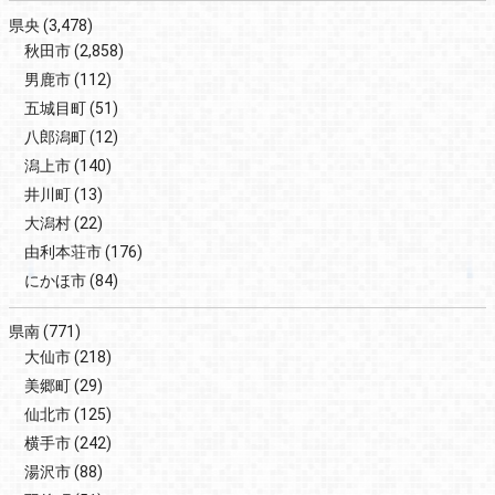
県央
(3,478)
秋田市
(2,858)
男鹿市
(112)
五城目町
(51)
八郎潟町
(12)
潟上市
(140)
井川町
(13)
大潟村
(22)
由利本荘市
(176)
にかほ市
(84)
県南
(771)
大仙市
(218)
美郷町
(29)
仙北市
(125)
横手市
(242)
湯沢市
(88)