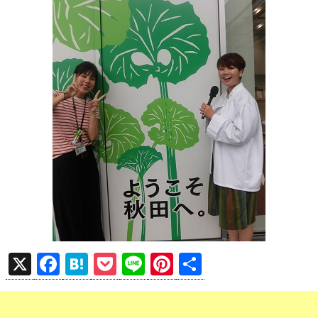
X
F
H
P
Li
Pi
共
a
at
o
n
nt
有
ce
e
ck
e
er