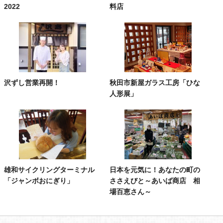
2022
料店
沢ずし営業再開！
秋田市新屋ガラス工房「ひな
人形展」
雄和サイクリングターミナル
日本を元気に！あなたの町の
「ジャンボおにぎり」
ささえびと～あいば商店 相
場百恵さん～