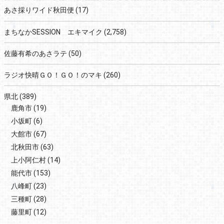
あさ採りワイド秋田便
(17)
まちなかSESSION エキマイク
(2,758)
佐藤有希のあさラテ
(50)
ラジオ快晴ＧＯ！ＧＯ！のマキ
(260)
県北
(389)
鹿角市
(19)
小坂町
(6)
大館市
(67)
北秋田市
(63)
上小阿仁村
(14)
能代市
(153)
八峰町
(23)
三種町
(28)
藤里町
(12)